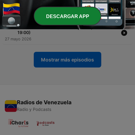
-
206
Ki merem mondani (2026. június 03., szerda
19:00)
03 jun. 2026
DESCARGAR APP
-
205
Ki merem mondani (2026. május 27., szerda
19:00)
27 mayo 2026
Mostrar más episodios
Radios de Venezuela
Radio y Podcasts