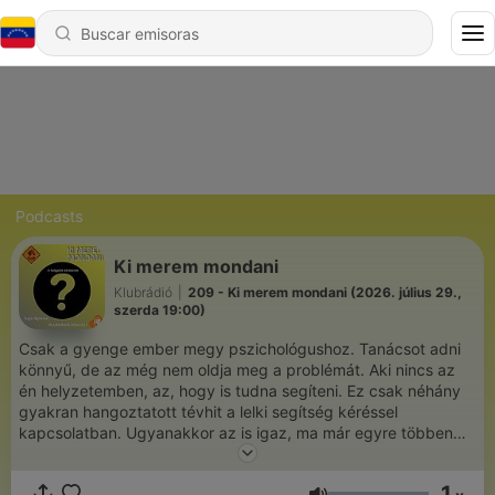
Podcasts
Ki merem mondani
Klubrádió
|
209 - Ki merem mondani (2026. július 29.,
szerda 19:00)
Csak a gyenge ember megy pszichológushoz. Tanácsot adni
könnyű, de az még nem oldja meg a problémát. Aki nincs az
én helyzetemben, az, hogy is tudna segíteni. Ez csak néhány
gyakran hangoztatott tévhit a lelki segítség kéréssel
kapcsolatban. Ugyanakkor az is igaz, ma már egyre többen
érzik úgy, hogy életük bizonyos szakaszában fontos támasz
lehet egy pszichológus, egy lelki segítő. Van, amikor elég egy
1