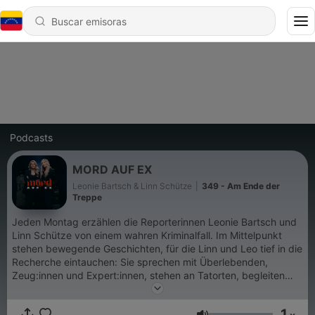
Podcasts
MORD AUF EX
Leonie Bartsch & Linn Schütze
|
349 - Am Ende der
Treppe
Jeden Montag erzählen die Reporterinnen Leonie Bartsch und
Linn Schütze von einem wahren Kriminalfall. Im Mittelpunkt
stehen bewegende Geschichten, für die Linn und Leo tief in die
Recherche eintauchen: Sie sprechen mit Überlebenden,
Zeug:innen und Expert:innen, stehen an Tatorten, begleiten
Prozesse im Gerichtssaal und arbeiten sich durch
Gerichtsurteile, Aussagen und Widersprüche. Mord auf Ex
1