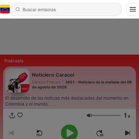
Podcasts
Noticiero Caracol
Caracol Podcast
|
3851 - Noticiero de la mañana del 06
de agosto de 2026
El desarrollo de las noticias más destacadas del momento en
Colombia y el mundo.
1
x
Volumen