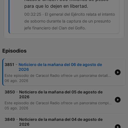
para que lo dejen en libertad.
00:32:25 · El general del Ejército relata el intento
de soborno durante la captura de un presunto
jefe financiero del Clan del Golfo.
Episodios
-
3851
Noticiero de la mañana del 06 de agosto de
2026
Este episodio de Caracol Radio ofrece un panorama detallado de la actualidad colombiana al 6 de agosto de 2026. La cobertura principal se centra en los preparativos de seguridad y la agenda diplomática para la posesión presidencial de Abelardo de la Espriella en Cali, incluyendo reportes sobre hallazgos de explosivos y el aumento de grupos armados ilegales. Asimismo, se analizan diversas problemáticas nacionales como la crisis fiscal, investigaciones judiciales por feminicidio y casos de reclutamiento en Rusia, además de noticias internacionales sobre tensiones geopolíticas y alertas volcánicas. El programa también aborda temas de orden público, emergencias climáticas y las jornadas de búsqueda de personas desaparecidas en el país.
06 ago. 2026
-
3850
Noticiero de la mañana del 05 de agosto de
2026
Este episodio de Caracol Radio ofrece un panorama completo de la actualidad en Colombia y el mundo. En el ámbito nacional, se reportan cambios clave en la Policía Nacional, planes de seguridad para la posesión presidencial, investigaciones por corrupción en regalías y alertas climáticas ante el fenómeno del niño. También se abordan temas de justicia, como la imputación de cargos a funcionarios y la búsqueda de víctimas de la violencia histórica. A nivel internacional y regional, se analizan tensiones diplomáticas en América Latina, la situación migratoria en Ceuta y las negociaciones globales. El programa también incluye secciones de deportes con los logros de atletas colombianos, noticias sobre cultura, el reporte de precios en Corabastos y sucesos locales que impactan a diversas regiones del país.
05 ago. 2026
-
3849
Noticiero de la mañana del 04 de agosto de
2026