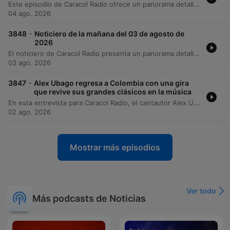
Este episodio de Caracol Radio ofrece un panorama detallado de la actualidad en Colombia y el mundo. En el ámbito nacional, se reportan denuncias de fraude electoral por parte de Gustavo Petro, alertas sobre una crisis fiscal proyectada para 2027 y diversas problemáticas de orden público, incluyendo operativos contra el ELN en Risaralda y Antioquia, así como tensiones en el sector salud por falta de pagos de EPS. A nivel internacional, se analizan las tensiones geopolíticas entre Donald Trump e Irán, la crisis migratoria en Ceuta y los avances judiciales en el caso de Alex Saab. El programa también aborda temas de seguridad ciudadana, emergencias ambientales por incendios forestales y actualizaciones sobre salud pública y economía local.
04 ago. 2026
-
3848
Noticiero de la mañana del 03 de agosto de
2026
El noticiero de Caracol Radio presenta un panorama detallado de la actualidad nacional e internacional. En Colombia, se reportan nombramientos clave de la administración de Abelardo de la Espriella, crisis presupuestarias en programas sociales y una preocupante situación de seguridad en regiones como Antioquia, el Catatumbo y el Cauca, marcada por ataques con drones y operativos contra el narcotráfico. A nivel global, se cubren tensiones diplomáticas entre Estados Unidos e Irán, la crisis migratoria en Europa y emergencias ambientales por incendios forestales. El reporte también incluye actualizaciones sobre infraestructura, movilidad, precios de alimentos en Corabastos y alertas climáticas en diversas regiones del país.
03 ago. 2026
-
3847
Alex Ubago regresa a Colombia con una gira
que revive sus grandes clásicos en la música
En esta entrevista para Caracol Radio, el cantautor Alex Ubago conversa sobre su próxima gira por Colombia, la cual incluye presentaciones en Bogotá, Medellín, Cali, Bucaramanga, Pereira y Pasto. El artista celebra 25 años de trayectoria musical con un repertorio que rinde homenaje a su primer álbum, integrando clásicos icónicos con arreglos renovados. Durante el encuentro, Ubago reflexiona sobre la evolución de las tendencias musicales, desde el romanticismo predominante en los inicios de su carrera hasta la influencia del género urbano actual. También comparte su experiencia presenciando el relevo generacional en sus conciertos, donde familias de hasta cuatro generaciones se reúnen para disfrutar de su música.
02 ago. 2026
Mostrar más episodios
Ver todo
Más podcasts de Noticias