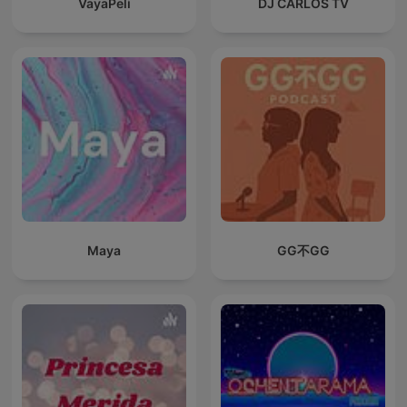
VayaPeli
DJ CARLOS TV
Maya
GG不GG