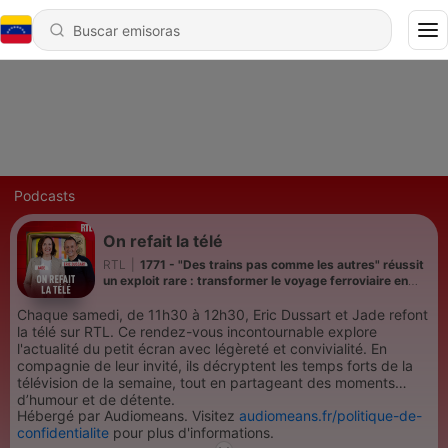
Podcasts
On refait la télé
RTL
|
1771 - "Des trains pas comme les autres" réussit
un exploit rare : transformer le voyage ferroviaire en
rendez-vous doudou de l'été
Chaque samedi, de 11h30 à 12h30, Eric Dussart et Jade refont
la télé sur RTL. Ce rendez-vous incontournable explore
l'actualité du petit écran avec légèreté et convivialité. En
compagnie de leur invité, ils décryptent les temps forts de la
télévision de la semaine, tout en partageant des moments
d’humour et de détente.
Hébergé par Audiomeans. Visitez
audiomeans.fr/politique-de-
confidentialite
pour plus d'informations.