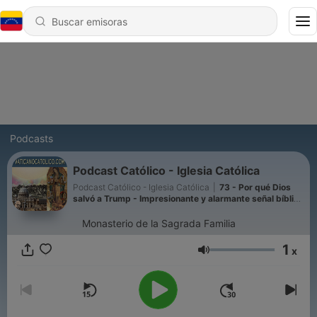
Podcasts
Podcast Católico - Iglesia Católica
Podcast Católico - Iglesia Católica
|
73 - Por qué Dios
salvó a Trump - Impresionante y alarmante señal bíblica
para Estados Unidos
Monasterio de la Sagrada Familia
1
x
Volumen