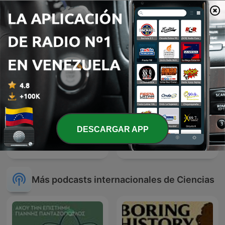
Entiende Tu Mente
La Rosa de los Vientos
DESCARGAR APP
Direito com Vinho
Arizona Science
Más podcasts internacionales de Ciencias