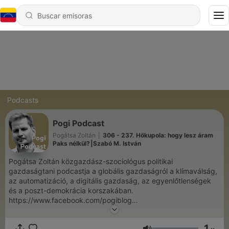
Podcasts
Pogi Podcast
Pogátsa Zoltán
|
306 - 237. Hőkupola: hogy lesz áram
Paks nélkül?⎮Szabó M. István
Pogátsa Zoltán közgazdász-szociológus politikai
gazdaságtani podcastja a globális gazdaságról a klímaválság,
az automatizáció, a digitális gazdaság, az egyenlőtlenségek
és a poszt-demokrácia korszakában.
https://www.facebook.com/pogiblog
https://www.patreon.com/pogipodcast
1