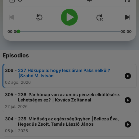
x
Volumen
00:00
00:00
Episodios
-
306
237. Hőkupola: hogy lesz áram Paks nélkül?
⎮Szabó M. István
02 ago. 2026
-
305
236. Pár hónap van az uniós pénzek elköltésére.
Lehetséges ez? ⎮ Kovács Zoltánnal
27 jul. 2026
-
304
235. Minőség az egészségügyben ⎮Belicza Éva,
Hegedűs Zsolt, Tamás László János
06 jul. 2026