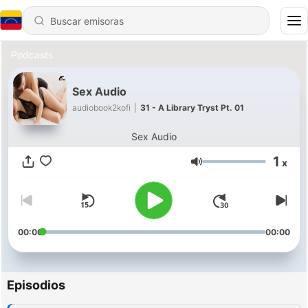
Podcasts
Sex Audio
audiobook2kofi
|
31 - A Library Tryst Pt. 01
Sex Audio
1
x
Volumen
00:00
00:00
Episodios