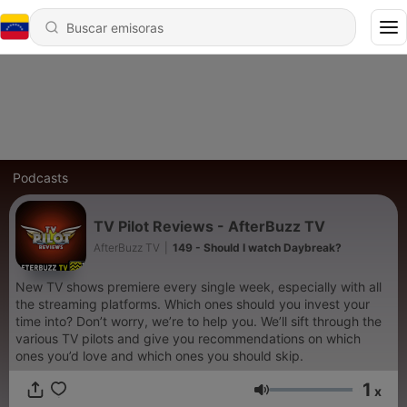
Podcasts
TV Pilot Reviews - AfterBuzz TV
AfterBuzz TV
|
149 - Should I watch Daybreak?
New TV shows premiere every single week, especially with all
the streaming platforms. Which ones should you invest your
time into? Don’t worry, we’re to help you. We’ll sift through the
various TV pilots and give you recommendations on which
ones you’d love and which ones you should skip.
1
x
Volumen