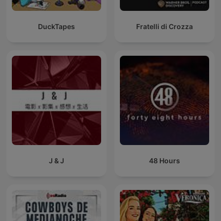
DuckTapes
Fratelli di Crozza
J & J
48 Hours