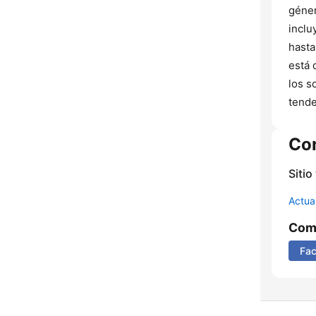
géner
inclu
hasta
está 
los s
tende
Co
Sitio
Actua
Comp
Fa