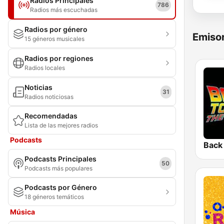
Radios Principales
786
Radios más escuchadas
Radios por género
Emisor
15 géneros musicales
Radios por regiones
Radios locales
Noticias
31
Radios noticiosas
Recomendadas
Lista de las mejores radios
Podcasts
Podcasts Principales
50
Podcasts más populares
Podcasts por Género
18 géneros temáticos
Música