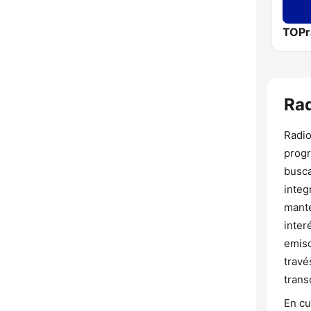
TOPr
Rad
Radio
progr
busca
integ
mante
inter
emiso
travé
trans
En cu