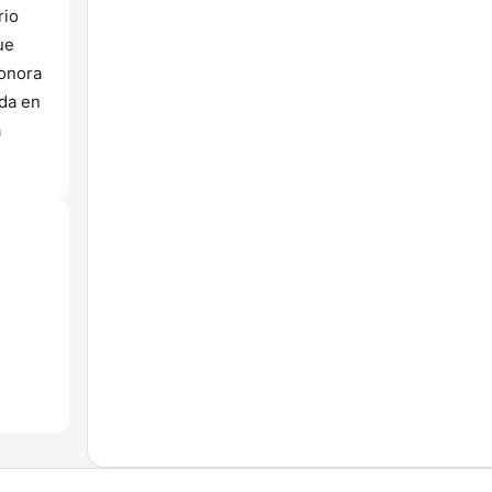
rio
ue
sonora
ada en
a