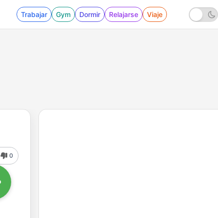
Trabajar
Gym
Dormir
Relajarse
Viaje
0