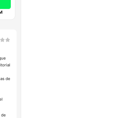
FM
 que
torial
mas de
el
n de