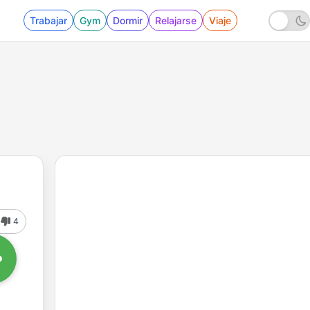
Trabajar
Gym
Dormir
Relajarse
Viaje
4