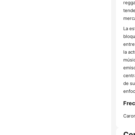
regga
tende
merca
La es
bloqu
entre
la ac
músic
emiso
centr
de su
enfoc
Frec
Caror
Co