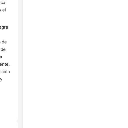
sca
 el
egra
a de
 de
a
ente,
ación
 y