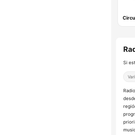
Rad
Si es
Var
Radio
desde
regió
progr
prior
music