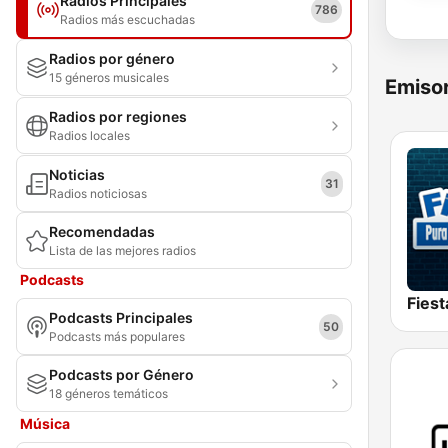
Radios Principales
786
Radios más escuchadas
Radios por género
15 géneros musicales
Emisor
Radios por regiones
Radios locales
Noticias
31
Radios noticiosas
Recomendadas
Lista de las mejores radios
Podcasts
Fies
Podcasts Principales
50
Podcasts más populares
Podcasts por Género
18 géneros temáticos
Música