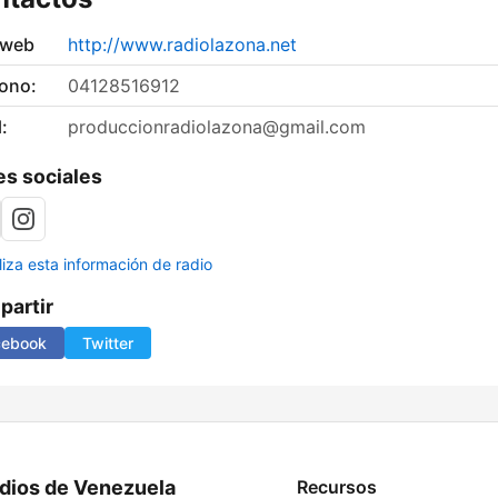
 web
http://www.radiolazona.net
fono:
04128516912
:
produccionradiolazona@gmail.com
s sociales
liza esta información de radio
artir
cebook
Twitter
dios de Venezuela
Recursos