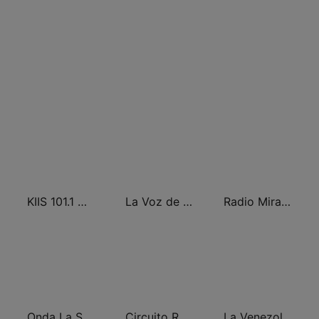
KIIS 101.1 Melbourne
La Voz de Carabobo
Radio Miraflores
Onda La Superestación
Circuito Radio Show - Maracay
La Venezolana FM