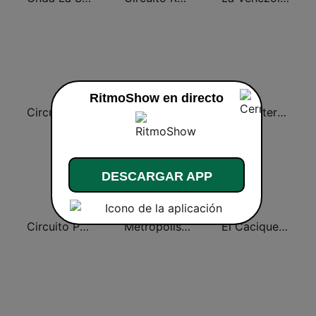
RitmoShow en directo
Circuito Rumba - Guayana
Planeta FM
FM Center Venezuela Llaneras
DESCARGAR APP
Circuito Pop FM
Metropolis 103.9 FM
El Cacique de Valencia