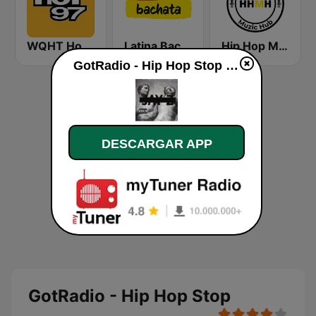
WQHT Hot 97 FM
Latina Bachata
Hip Hop Muzic Hub
GotRadio - Hip Hop Stop en directo
DESCARGAR APP
GotRadio - Hip Hop Stop