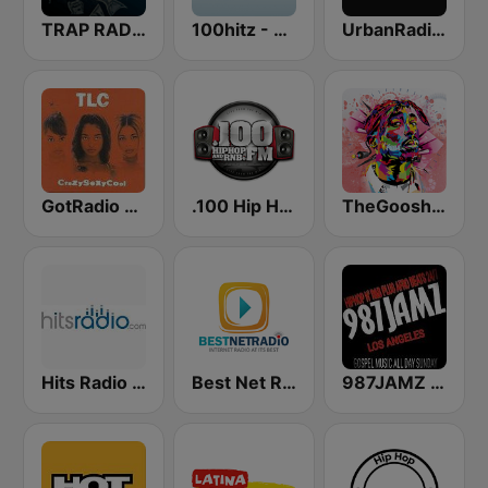
TRAP RADIO TRAP.radio
100hitz - Hip Hop Hitz
UrbanRadio - Hip Hop Hits
GotRadio - Throwback Jamz
.100 Hip Hop and RNB.FM
TheGoosh Radio - R&B
Hits Radio Hip Hop / RnB
Best Net Radio - R&B
987JAMZ HipHop N' R&B Plus Afro Beats 24/7