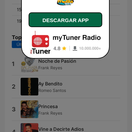
15:00 - 19:00
El Jukeo
DESCARGAR APP
19:00 - 00:00
DJ Carlito
Top Canciones
Últimos 7 días
Últimos 30 días
Noche de Pasión
1
Frank Reyes
Ay Bendito
2
Romeo Santos
Princesa
3
Frank Reyes
Vine a Decirte Adios