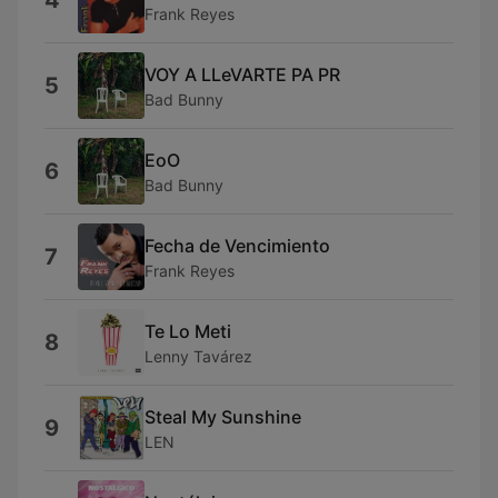
4
Frank Reyes
VOY A LLeVARTE PA PR
5
Bad Bunny
EoO
6
Bad Bunny
Fecha de Vencimiento
7
Frank Reyes
Te Lo Meti
8
Lenny Tavárez
Steal My Sunshine
9
LEN