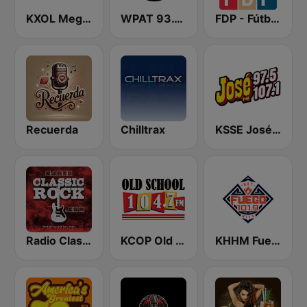
KXOL Mega 96.3 FM
WPAT 93.1 Amor FM
FDP - Fútbol de Primera
Recuerda
Chilltrax
KSSE José 97.5 y 107.1
Radio Classic Rock
KCOP Old School 104.7 FM
KHHM Fuego 101.9