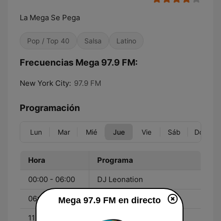
La Mega Se Pega
Pop / Top 40
Salsa
Latino
Frecuencias Mega 97.9 FM:
New York City:
97.9 FM
Programación
Lun
Mar
Mié
Jue
Vie
Sáb
Dom
Hora
Programa
00:00 - 06:00
DJ Leonation
06:00 - 11:00
El Vacilo De La Mańana
Mega 97.9 FM en directo
11:00 - 15:00
Alex Sensation