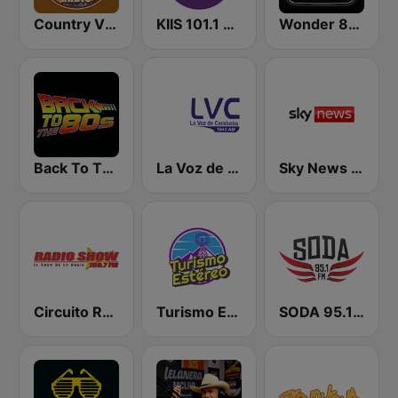
Country Vibes
KIIS 101.1 Melbourne
Wonder 80's
Back To The 80's Radio
La Voz de Carabobo
Sky News Radio
Circuito Radio Show - Maracay
Turismo Estereo Merida Venezuela
SODA 95.1 FM