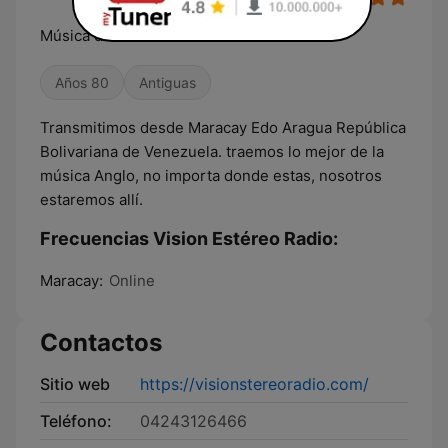
Música dónde estes
Años 80
Antiguas
Transmitimos desde Maracay Edo Aragua República
Bolivariana de Venezuela. traemos lo mejor de la
música Anglo, no importa donde estas, nosotros
estaremos allí.
Frecuencias Vision Estéreo Radio:
Maracay:
Online
Contactos
Sitio web
https://visionstereoradio.com/
Teléfono:
04243126466