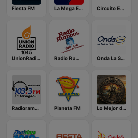
Fiesta FM
La Mega Estación
Circuito Exitos 99.9 FM
UnionRadio 104.5
Radio Rumbos
Onda La Superestación
Radiorama Stereo
Planeta FM
Lo Mejor de Mi Llano