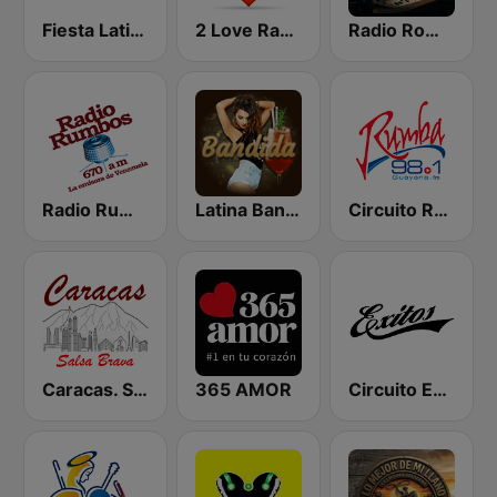
Fiesta Latina 106.1 FM
2 Love Radio
Radio Romántica
Radio Rumbos
Latina Bandida!
Circuito Rumba - Guayana
Caracas. Salsa Brava...
365 AMOR
Circuito Exitos 99.9 FM