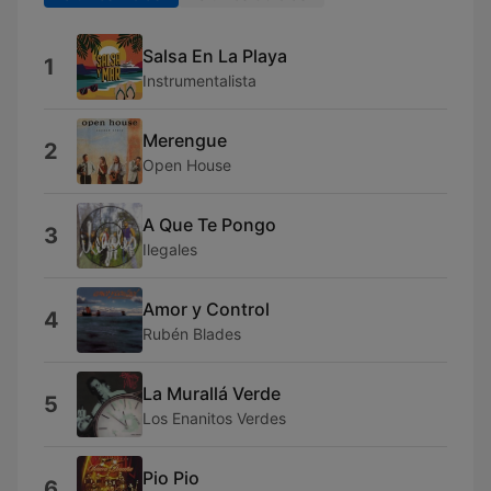
Salsa En La Playa
1
Instrumentalista
Merengue
2
Open House
A Que Te Pongo
3
Ilegales
Amor y Control
4
Rubén Blades
La Murallá Verde
5
Los Enanitos Verdes
Pio Pio
6