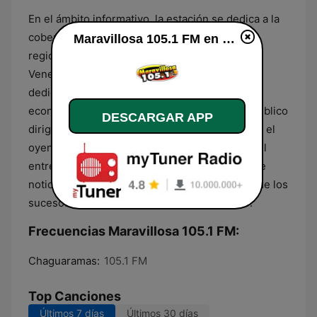
En el ámbito informativo, la estación se dedica a la
cobertura de los hechos más relevantes de la
Maravillosa 105.1 FM en directo
región de Guayana y del territorio nacional de
Venezuela. Su contenido integra segmentos
dedicados a la actualidad social, política y
económica, además de espacios de servicio público
DESCARGAR APP
dirigidos a la comunidad local. De esta manera, el
oyente accede a una plataforma que combina el
entretenimiento musical con un flujo regular de
noticias, proporcionando una visión detallada de los
sucesos que impactan su entorno inmediato.
Frecuencias Maravillosa 105.1 FM:
Chaguaramas:
105.1 FM
Top Canciones
Últimos 7 días
Últimos 30 días