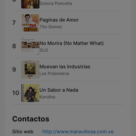
Sonora Ponceña
Paginas de Amor
7
Tito Gomez
No Morira (No Matter What)
8
DLG
Muevan las Industrias
9
Los Prisioneros
Un Sabor a Nada
10
Karolina
Contactos
Sitio web
http://www.maravillosa.com.ve