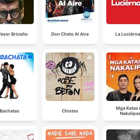
fesor Briceño
Don Cheto Al Aire
La Luciérn
Mga Katas 
Bachatas
Chistes
Nakalipa