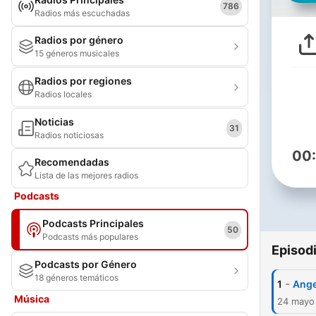
786
Radios más escuchadas
Radios por género
15 géneros musicales
Radios por regiones
Radios locales
Noticias
31
Radios noticiosas
00
Recomendadas
Lista de las mejores radios
Podcasts
Podcasts Principales
50
Podcasts más populares
Episod
Podcasts por Género
18 géneros temáticos
-
1
Ange
Música
24 mayo