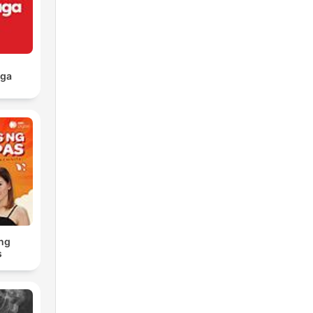
aga
ng
s