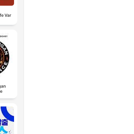
fe Var
gan
ce