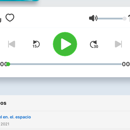
da pena ya que es muy pe
y tendrá que superar su p
porque si no como podrá
Volumen
cumplir su sueño de ser
rapera. Angel. el. rapero
:00
00
ios
l en. el. espacio
 2021