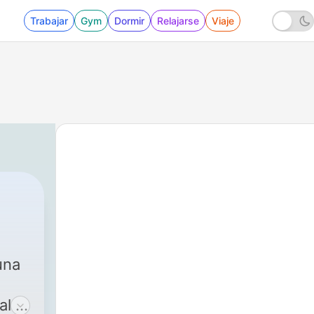
Trabajar
Gym
Dormir
Relajarse
Viaje
una
e
l le