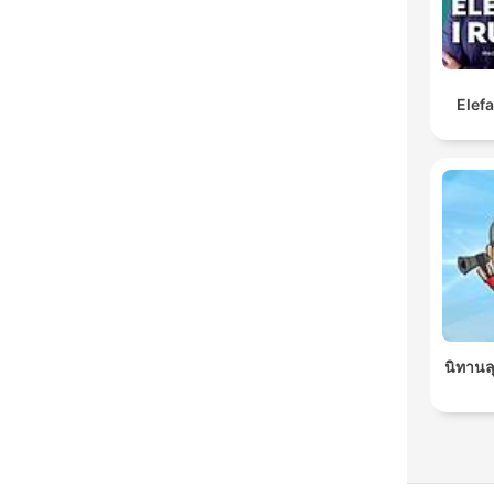
Elef
นิทานล