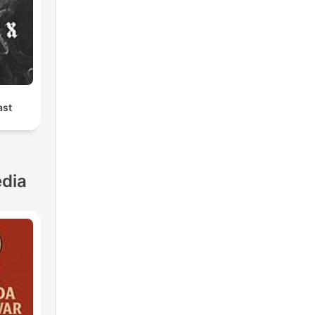
ast
dia