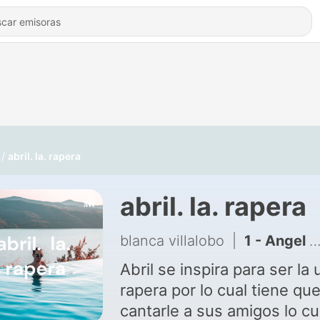
abril. la. rapera
abril. la. rapera
blanca villalobo
|
1 - Angel en. el. espacio
Abril se inspira para ser la 
rapera por lo cual tiene qu
cantarle a sus amigos lo cua