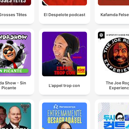
Grosses Têtes
El Despelote podcast
Kafamda Felse
da Show - Sin
The Joe Ro
L'appel trop con
Picante
Experien