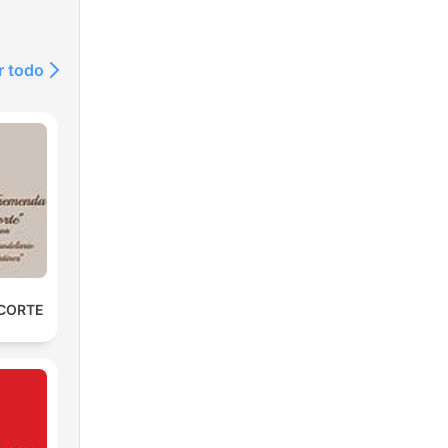
r todo
 CORTE