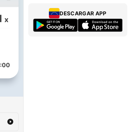
nosa
ena
DESCARGAR APP
1
x
:00