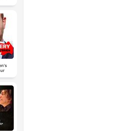
en's
our