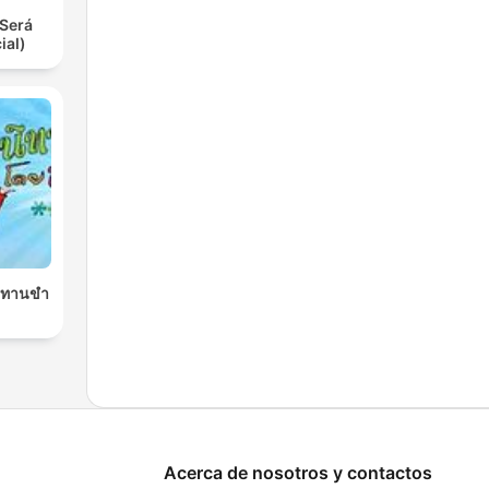
Será
ial)
นิทานขำ
Acerca de nosotros y contactos