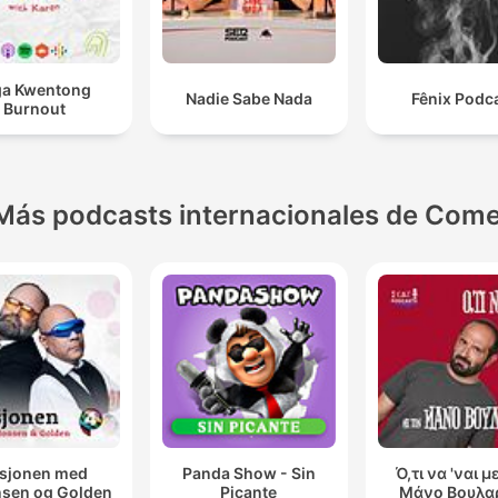
a Kwentong
Nadie Sabe Nada
Fênix Podc
Burnout
Más podcasts internacionales de Come
sjonen med
Panda Show - Sin
Ό,τι να 'ναι μ
sen og Golden
Picante
Μάνο Βουλα