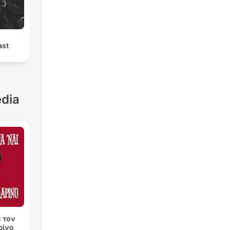
ast
dia
ε τον
ρίνο