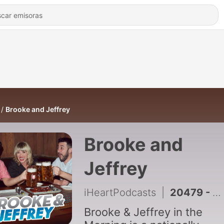
Brooke and Jeffrey
Brooke and
Jeffrey
iHeartPodcasts
|
20479 - FULL SHOW: Jeff's Maroon 5 Parody, Second Chance Scott Date + Weirdest Family Habits (8/7/26)
Brooke & Jeffrey in the