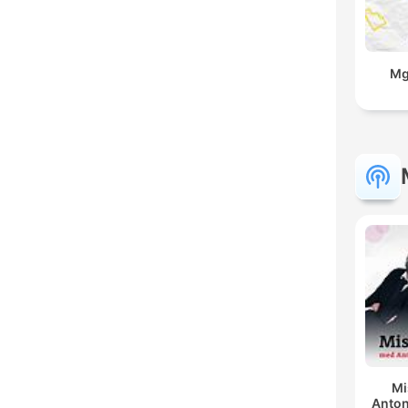
Mg
Mi
Anton