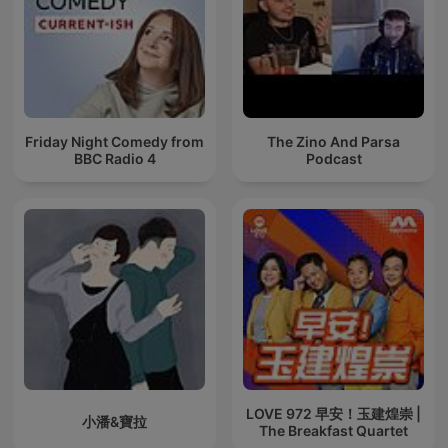
Friday Night Comedy from
The Zino And Parsa
BBC Radio 4
Podcast
LOVE 972 早安！玉建煌崇 |
小潘&寶拉
The Breakfast Quartet