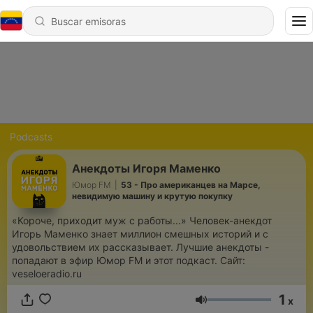
Podcasts
Анекдоты Игоря Маменко
Юмор FM
|
53 - Про американцев на Марсе,
невидимую машину и крутую покупку
«Короче, приходит муж с работы...» Человек-анекдот
Игорь Маменко знает миллион смешных историй и с
удовольствием их рассказывает. Лучшие анекдоты -
попадают в эфир Юмор FM и этот подкаст. Сайт:
veseloeradio.ru
1
x
Volumen