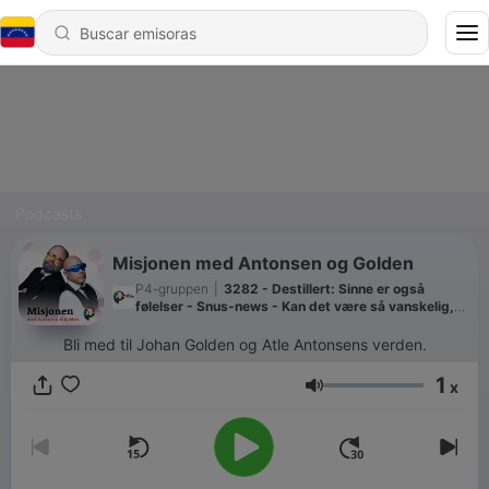
Podcasts
Misjonen med Antonsen og Golden
P4-gruppen
|
3282 - Destillert: Sinne er også
følelser - Snus-news - Kan det være så vanskelig,
da!
Bli med til Johan Golden og Atle Antonsens verden.
1
x
Volumen