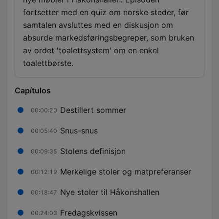
fortsetter med en quiz om norske steder, før
samtalen avsluttes med en diskusjon om
absurde markedsføringsbegreper, som bruken
av ordet 'toalettsystem' om en enkel
toalettbørste.
Capítulos
Destillert sommer
00:00:20
Snus-snus
00:05:40
Stolens definisjon
00:09:35
Merkelige stoler og matpreferanser
00:12:19
Nye stoler til Håkonshallen
00:18:47
Fredagskvissen
00:24:03