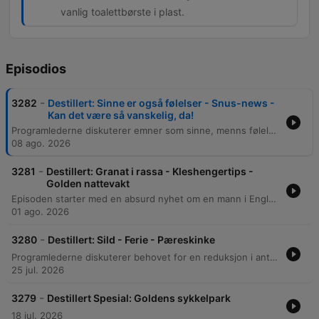
vanlig toalettbørste i plast.
Episodios
-
3282
Destillert: Sinne er også følelser - Snus-news -
Kan det være så vanskelig, da!
Programlederne diskuterer emner som sinne, menns følelsesuttrykk og kontroversielle matpreferanser som ananas på pizza. De retter også søkelyset mot dårlig utformede stoler på hipster-restauranter og behovet for nye møbler i Håkonshallen. Episoden fortsetter med en quiz om norske steder, før samtalen avsluttes med en diskusjon om absurde markedsføringsbegreper, som bruken av ordet 'toalettsystem' om en enkel toalettbørste.
08 ago. 2026
-
3281
Destillert: Granat i rassa - Kleshengertips -
Golden nattevakt
Episoden starter med en absurd nyhet om en mann i England som fikk en artillerigranat fast i endetarmen, etterfulgt av drama fra 'Kvinnegarden' og en merkelig tjeneste for samtaler med kjæledyr. Programlederne diskuterer også ulike absurde produkter, som dyretolking og luksuriøse skohorn. Videre utforskes tips for valg av kleshengere fra KK.no, før samtalen beveger seg mot Hamar. Episoden avsluttes med en historie om en nattevakt i en båthavn som opplevde kaos og synkende båter under stormfulle forhold.
01 ago. 2026
-
3280
Destillert: Sild - Ferie - Pæreskinke
Programlederne diskuterer behovet for en reduksjon i antall musikksjangre og artister, med et spesielt fokus på behovet for flere lokale danseband og singer-songwritere. Episoden tar også for seg VGs ferietips, ulike datingopplevelser på Tinder, og mer absurde temaer som historiske tyverier av pæreskinke og spirituelle Facebook-grupper. Samtalen utforsker videre politiske diskusjoner rundt kjønnsidentitet, inkludert debatten om et tredje kjønn og bruken av pronomenet 'hen', samt kontrasterer dette med mer ekstreme teorier om oppsplitting i mange ulike kjønnskategorier.
25 jul. 2026
-
3279
Destillert Spesial: Goldens sykkelpark
18 jul. 2026