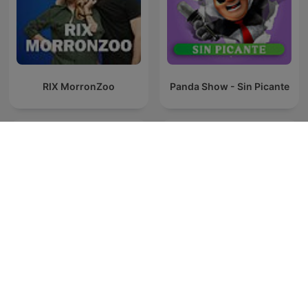
RIX MorronZoo
Panda Show - Sin Picante
The Sandwich Podcast
Sex & Sensibility