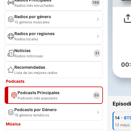
788
Radios más escuchadas
Radios por género
15 géneros musicales
Radios por regiones
Radios locales
Noticias
31
Radios noticiosas
00
Recomendadas
Lista de las mejores radios
Podcasts
Podcasts Principales
50
Podcasts más populares
Episod
Podcasts por Género
18 géneros temáticos
-
14
BTS
Música
13 mayo