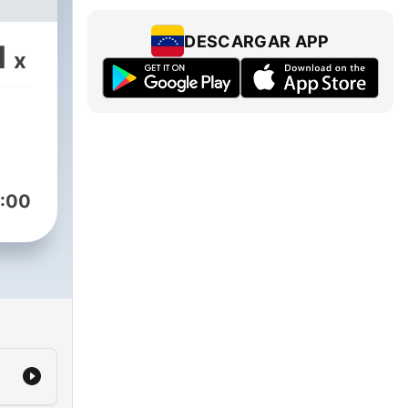
DESCARGAR APP
1
x
:00