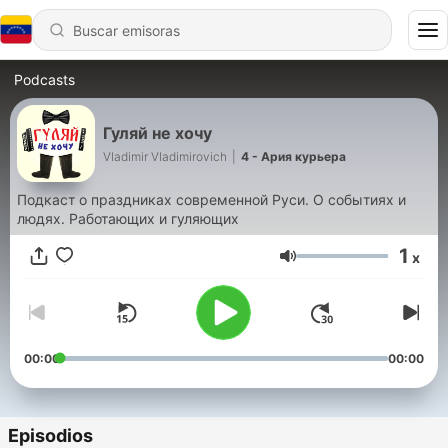
Podcasts
Гуляй не хочу
Vladimir Vladimirovich
|
4 - Ария курьера
Подкаст о праздниках современной Руси. О событиях и
людях. Работающих и гуляющих
1
x
Volumen
00:00
00:00
Episodios