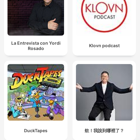
La Entrevista con Yordi
Klovn podcast
Rosado
DuckTapes
欸！我說到哪裡了？