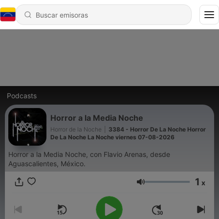
Podcasts
Horror a la Media Noche
Horror de la Noche
|
3384 - Horror De La Noche Horror
De La Noche La Noche viernes 07-08-2026
Horror a la Media Noche, con Flavio Arenas, desde
Aguascalientes, México.
1
x
Volumen