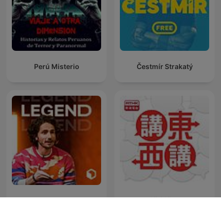
Perú Misterio
Čestmír Strakatý
LEGEND
講東講西