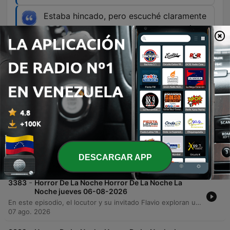
Estaba hincado, pero escuché claramente
unos tacones que se acercaron conmigo.
00:57:26 · El invitado relata haber escuchado
pasos de tacones acercándose a él mientras
trabajaba de noche sin ver a nadie.
Episodios
-
3384
Horror De La Noche Horror De La Noche La
Noche viernes 07-08-2026
Flavio Arenas presenta una serie de experiencias paranormales que trascienden la muerte, incluyendo sueños premonitorios y encuentros con presencias inexplicables. Un médico relata cómo sus diagnósticos oníricos junto a seres misteriosos se manifestaron en la realidad, mientras otros testimonios exploran apariciones de familiares fallecidos y fenómenos extraños presenciados por oficiales de policía. El episodio profundiza en relatos de visitas del más allá, desde voces de seres queridos que anuncian noticias familiares hasta sensaciones físicas de presencias en el hogar. Los invitados comparten encuentros impactantes con figuras misteriosas y sonidos inexplicables, cerrando con una petición de luz para diversas almas.
DESCARGAR APP
08 ago. 2026
-
3383
Horror De La Noche Horror De La Noche La
Noche jueves 06-08-2026
En este episodio, el locutor y su invitado Flavio exploran una serie de relatos paranormales que abarcan desde experiencias con curanderismo y limpiezas espirituales hasta apariciones infantiles en vehículos. Se detallan sucesos extraños ocurridos en prisiones y la presencia de entidades en diversas zonas de Aguascalientes. El programa también integra testimonios de oyentes sobre fenómenos celestiales, como meteoritos y luces inexplicables, así como encuentros con presencias en fábricas y hogares. La emisión concluye con una reflexión sobre la brevedad de la vida y una petición colectiva de luz y protección espiritual para los asistentes.
07 ago. 2026