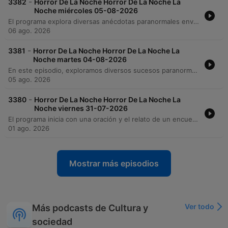
-
3382
Horror De La Noche Horror De La Noche La
Noche miércoles 05-08-2026
El programa explora diversas anécdotas paranormales enviadas por la audiencia, que incluyen desde avistamientos de nahuales y presencias animales hasta experiencias inquietantes en clínicas médicas y tiendas de conveniencia. A través de relatos sobre encuentros con entidades, restos óseos utilizados en estudios de anatomía y fenómenos visuales o auditivos, se analizan las fronteras entre lo físico y lo espiritual. El conductor también reflexiona sobre el sufrimiento de las almas en el purgatorio, la posibilidad de que desequilibrios emocionales nos acerquen a frecuencias espirituales y explicaciones médicas para fenómenos nocturnos. El episodio aborda creencias populares sobre presagios de muerte y la naturaleza transitoria de la existencia.
06 ago. 2026
-
3381
Horror De La Noche Horror De La Noche La
Noche martes 04-08-2026
En este episodio, exploramos diversos sucesos paranormales y encuentros espirituales, desde manifestaciones en la Universidad Autónoma vinculadas a prácticas de anatomía hasta relatos de presencias en reuniones familiares. El programa también aborda historias de ayuda espiritual tras accidentes, avistamientos de entidades masivas en Aguascalientes y testimonios sobre dones espirituales y lenguas desconocidas.
05 ago. 2026
-
3380
Horror De La Noche Horror De La Noche La
Noche viernes 31-07-2026
El programa inicia con una oración y el relato de un encuentro con un perro misterioso en la colonia México, seguido de experiencias sobre presencias extrañas en edificios universitarios y laboratorios de morfología. A través de diversas anécdotas, se exploran encuentros con entidades deformes en la zona de Plazuelas y apariciones en la calle Alameda. Asimismo, se discuten reflexiones sobre la percepción espiritual frente a causas médicas ante síntomas de desgano físico, concluyendo el episodio con una petición de luz por varios difuntos.
01 ago. 2026
Mostrar más episodios
Ver todo
Más podcasts de Cultura y
sociedad