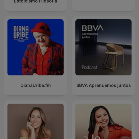
Estoicismo Filosofia
DianaUribe.fm
BBVA Aprendemos juntos