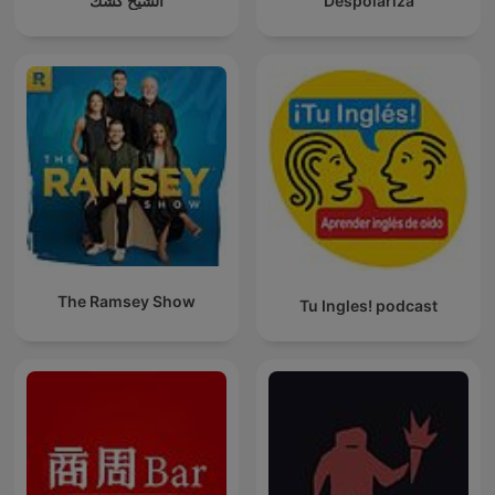
الشيخ كشك
Despolariza
The Ramsey Show
Tu Ingles! podcast