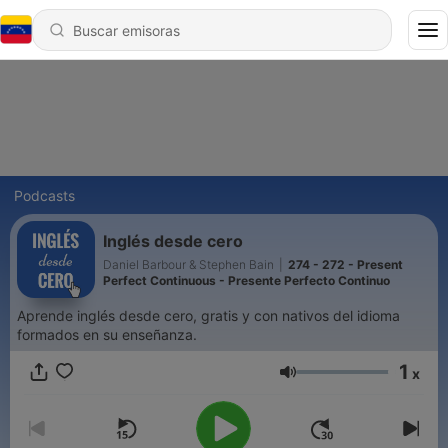
Podcasts
Inglés desde cero
Daniel Barbour & Stephen Bain
|
274 - 272 - Present
Perfect Continuous - Presente Perfecto Continuo
Aprende inglés desde cero, gratis y con nativos del idioma
formados en su enseñanza.
1
x
Volumen