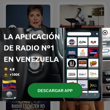
Joyce Meyer Enjoying
Everyday Life® Radio
Prédicas
Podcast
DESCARGAR APP