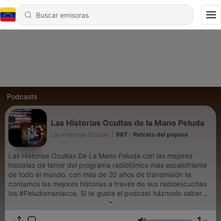
Podcasts
Las Historias Ocultas de la Mano Peluda
Las Historias Ocultas
|
867 - Retrato del payaso
Las Historias Ocultas De La Mano Peluda con las mejores
historias de terror del programa radiofónico más escalofriante
de todo el mundo, con mas de 20 años de transmisión te
contamos las mejores historias a través de sus radioescuchas
los #Peludomaniacos. Si te gusta el podcast háznoslo saber
dejando tu comentario. Búscanos también en iTunes como
"Historias Ocultas de la Mano Peluda" y ahora también en
1