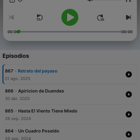
x
Spotify. Déjanos tu saludo y lo publicaremos en los episodios
Volumen
https://anchor.fm/las-historias-ocultas-de-la-mano-
peluda/message
00:00
00:00
Episodios
-
867
Retrato del payaso
01 ago. 2025
-
866
Apiricion de Duendes
30 abr. 2025
-
865
Hasta El Viento Tiene Miedo
26 sep. 2024
-
864
Un Cuadro Poseído
26 sep. 2024