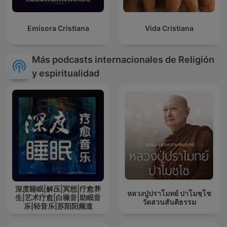
Emisora Cristiana
Vida Cristiana
Más podcasts internacionales de Religión
y espiritualidad
深度睡眠|解压|冥想|疗愈养
หลวงปู่ปราโมทย์ ปาโมชฺโช
生|艺术疗愈|白噪音|助眠音
วัดสวนสันติธรรม
乐|轻音乐|苏阳阳频道