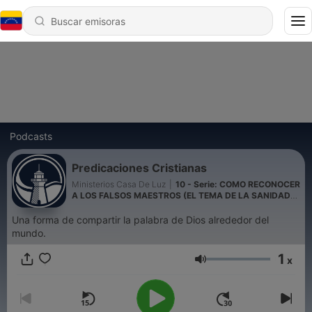
Podcasts
Predicaciones Cristianas
Ministerios Casa De Luz
|
10 - Serie: COMO RECONOCER
A LOS FALSOS MAESTROS (EL TEMA DE LA SANIDAD
EN EL MOVIMIENTO DE LA PROSPERIDAD)
Una forma de compartir la palabra de Dios alrededor del
mundo.
1
x
Volumen