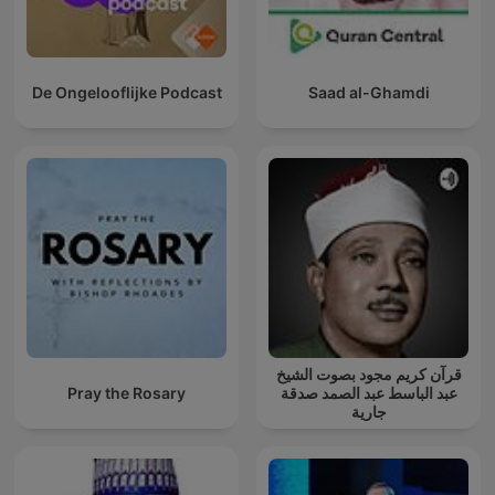
De Ongelooflijke Podcast
Saad al-Ghamdi
قرآن كريم مجود بصوت الشيخ
Pray the Rosary
عبد الباسط عبد الصمد صدقة
جارية