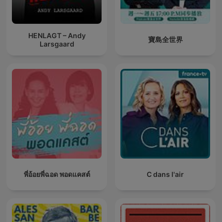
HENLAGT – Andy
寶島全世界
Larsgaard
พี่อ้อยพี่ฉอด พอดแคสต์
C dans l'air