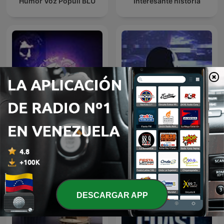
Humor Voz Populi BLU
Interesante historia
Oculto tras la sombra
VM Granmisterio
Juan Jesús Vallejo
DESCARGAR APP