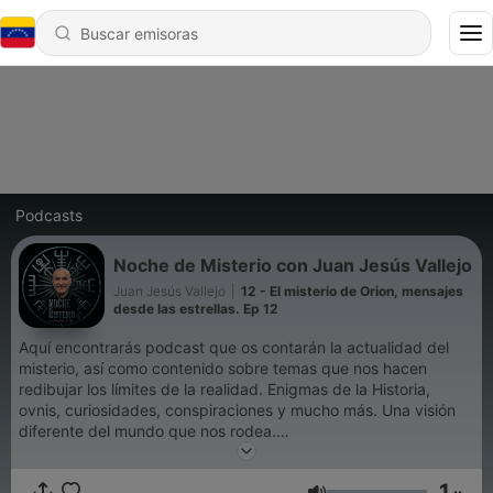
Podcasts
Noche de Misterio con Juan Jesús Vallejo
Juan Jesús Vallejo
|
12 - El misterio de Orion, mensajes
desde las estrellas. Ep 12
Aquí encontrarás podcast que os contarán la actualidad del
misterio, así como contenido sobre temas que nos hacen
redibujar los límites de la realidad. Enigmas de la Historia,
ovnis, curiosidades, conspiraciones y mucho más. Una visión
diferente del mundo que nos rodea.
Bienvenidos familia del misterio!
1