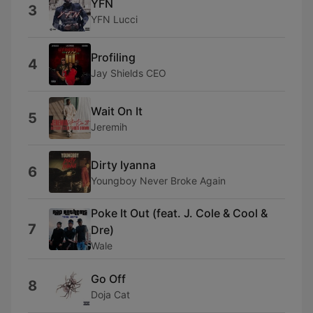
YFN
3
YFN Lucci
Profiling
4
Jay Shields CEO
Wait On It
5
Jeremih
Dirty Iyanna
6
Youngboy Never Broke Again
Poke It Out (feat. J. Cole & Cool &
7
Dre)
Wale
Go Off
8
Doja Cat