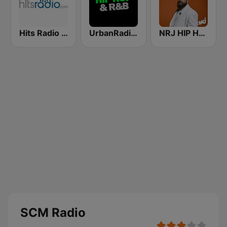
Hits Radio Hip Hop / RnB
UrbanRadio - Hip Hop & RnB
NRJ HIP HOP RNB HITS
SCM Radio