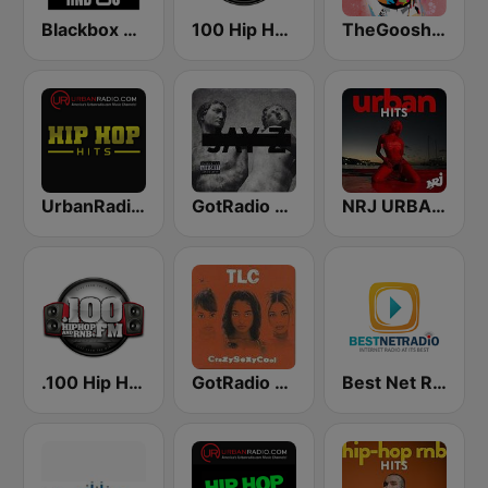
Blackbox RnB US
100 Hip Hop and RNB FM
TheGoosh Radio - R&B
UrbanRadio - Hip Hop Hits
GotRadio - Hip Hop Stop
NRJ URBAN HITS
.100 Hip Hop and RNB.FM
GotRadio - Throwback Jamz
Best Net Radio - R&B