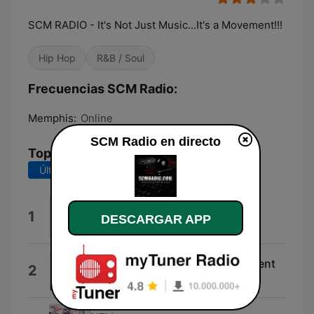
SCM RADIO - It's Not Just Music...It's a Movement!!!
Hip Hop
R&B / Soul
Frecuencias SCM Radio:
Memphis:
Online
SCM Radio en directo
Top Canciones
Últimos 7 días
Últimos 30 días
Tickets on Sale
1
DESCARGAR APP
Shley
It's Not a Moment, It's a Movement
2
Brian Hamlin