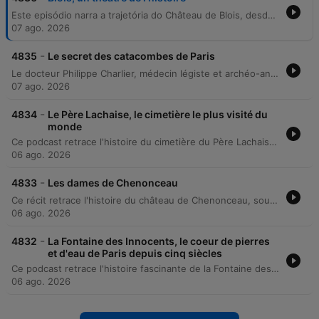
Este episódio narra a trajetória do Château de Blois, desde as suas origens medievais e a sua evolução arquitetónica sob reinados como os de Louis XII e François I, até ao seu auge durante a Renascença. O relato detalha eventos políticos sangrentos, como o assassinato do Duque de Guise por ordem de Henri III, que marcou o início de um período de declínio. A narrativa explora também as transformações feitas por Gaston d'Orléans e momentos de tensão como o exílio e a fuga de Maria de Médicis. Por fim, aborda a transição do castelo de um símbolo de poder real para um local associado a tragédias, culminando nos processos de restauração e preservação da sua herança histórica.
07 ago. 2026
-
4835
Le secret des catacombes de Paris
Le docteur Philippe Charlier, médecin légiste et archéo-anthropologue, guide Virginie à travers les catacombes de Paris pour explorer ses recherches sur l'état de santé des populations parisiennes à travers les siècles. Il détaille l'organisation des ossements, l'histoire des carrières de pierre et les raisons sanitaires ayant conduit au transfert des cimetières vers les souterrains. L'exploration révèle l'ampleur impressionnante des dépôts d'ossements et suggère un nombre de défunts bien supérieur aux estimations officielles. L'épisode aborde également la dimension philosophique des inscriptions gravées sur les murs ainsi que l'importance scientifique de ces restes pour l'étude paléopathologique de l'histoire des maladies.
07 ago. 2026
-
4834
Le Père Lachaise, le cimetière le plus visité du
monde
Ce podcast retrace l'histoire du cimetière du Père Lachaise, de sa création sous Napoléon Bonaparte à son essor en tant que lieu de tourisme funéraire mondialement connu. À travers l'exploration de ses origines historiques, de son aménagement paysager unique et de la présence de célébrités, nous découvrons comment ce site est devenu un monument de mémoire. L'épisode propose également une discussion avec le conservateur Benoît Gallot sur les défis contemporains de la gestion du site. Il aborde les enjeux liés à la saturation des concessions, la préservation du patrimoine artistique et naturel, ainsi que la difficulté de concilier l'afflux touristique avec le respect nécessaire au recueillement des familles.
06 ago. 2026
-
4833
Les dames de Chenonceau
Ce récit retrace l'histoire du château de Chenonceau, soulignant le rôle prédominant des femmes, de Catherine Brissonnet à Catherine de Médicis et Diane de Poitiers. Le programme explore les transformations architecturales du domaine, ses enjeux politiques entre rivalités de reines, ainsi que son importance stratégique jusqu'à l'époque des Lumières avec Madame Dupin. L'épisode poursuit l'évolution du château, depuis le salon intellectuel de Madame Dupin et son rôle durant la Révolution française jusqu'à sa transformation en hôpital militaire pendant la Première Guerre mondiale. Il évoque également les changements de propriétaires successifs, notamment la famille Meunier, et souligne l'importance culturelle du château comme pont entre les époques et les cultures.
06 ago. 2026
-
4832
La Fontaine des Innocents, le coeur de pierres
et d'eau de Paris depuis cinq siècles
Ce podcast retrace l'histoire fascinante de la Fontaine des Innocents, véritable cœur de pierre et d'eau du quartier des Halles à Paris. Depuis sa construction en 1549 pour célébrer l'entrée du roi Henri II dans la capitale, l'édifice a traversé cinq siècles d'urbanisme, de transformations architecturales et de bouleversements sociaux. L'épisode explore le génie de Jean Goujon, sculpteur de la Renaissance dont les nymphes en bas-relief ornent encore la fontaine. Le récit voyage du XVIe siècle, marqué par la présence du cimetière des Innocents, jusqu'aux grands travaux haussmanniens et à la création de la Canopée contemporaine, témoignant de la résilience de ce monument historique face aux mutations de la ville.
06 ago. 2026