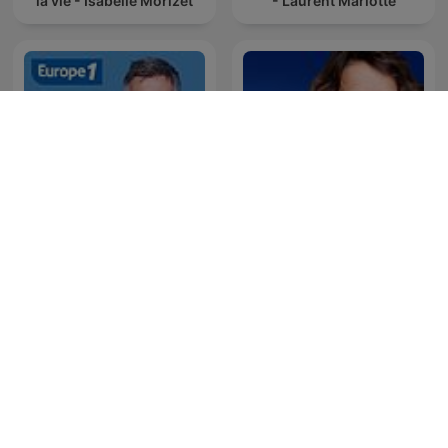
la vie - Isabelle Morizet
- Laurent Mariotte
La session de rattrapage,
Les canulars d'Anne
Jean-Luc Lemoine
Roumanoff
s’amuse de la télé