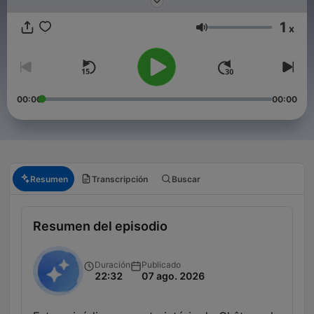
jours sur une variété de sujets allant de l’Antiquité à nos jours.
1
x
Volumen
00:00
00:00
Resumen
Transcripción
Buscar
Resumen del episodio
Duración
Publicado
22:32
07 ago. 2026