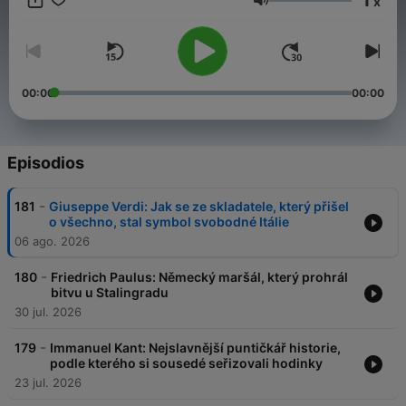
x
Volumen
00:00
00:00
Episodios
-
181
Giuseppe Verdi: Jak se ze skladatele, který přišel
o všechno, stal symbol svobodné Itálie
06 ago. 2026
-
180
Friedrich Paulus: Německý maršál, který prohrál
bitvu u Stalingradu
30 jul. 2026
-
179
Immanuel Kant: Nejslavnější puntičkář historie,
podle kterého si sousedé seřizovali hodinky
23 jul. 2026