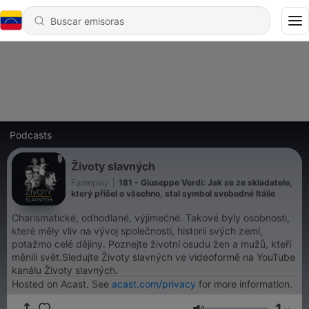
Podcasts
Životy slavných
Fameplay
|
181 - Giuseppe Verdi: Jak se ze skladatele,
který přišel o všechno, stal symbol svobodné Itálie
Charismatické, odhodlané, výjimečné. Takové byly osobnosti,
které měly vliv na vývoj společnosti, historii svých zemí,
potažmo celé dějiny. Poznejte životní osudu žen a mužů, kteří
měnili svět.Sledujte Životy slavných ve videoformě na YouTube
kanálu Životy slavných.
Hosted on Acast. See
acast.com/privacy
for more information.
1