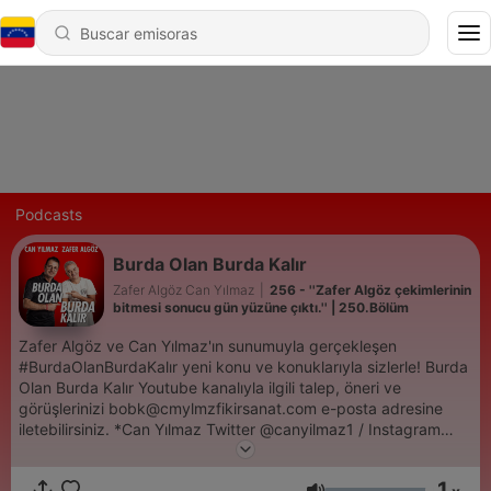
Podcasts
Burda Olan Burda Kalır
Zafer Algöz Can Yılmaz
|
256 - ''Zafer Algöz çekimlerinin
bitmesi sonucu gün yüzüne çıktı.'' | 250.Bölüm
Zafer Algöz ve Can Yılmaz'ın sunumuyla gerçekleşen
#BurdaOlanBurdaKalır yeni konu ve konuklarıyla sizlerle! Burda
Olan Burda Kalır Youtube kanalıyla ilgili talep, öneri ve
görüşlerinizi bobk@cmylmzfikirsanat.com e-posta adresine
iletebilirsiniz. *Can Yılmaz Twitter @canyilmaz1 / Instagram
@68canylmz Zafer Algöz Twitter @zaferalgoz / Instagram
@kendiismim
1