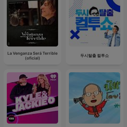
La Venganza Será Terrible
두시탈출 컬투쇼
(oficial)