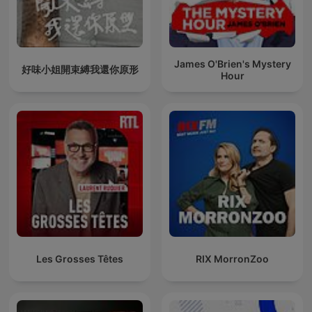
James O'Brien's Mystery
好味小姐開束縛我還你原形
Hour
Les Grosses Têtes
RIX MorronZoo