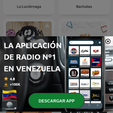
La Luciérnaga
Bachatas
Chistes
Mga Kwentong Burnout
DESCARGAR APP