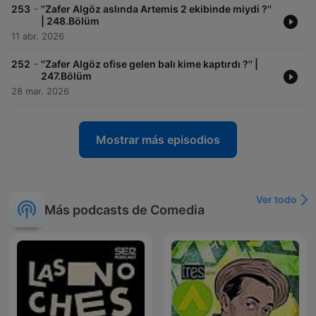
-
253
''Zafer Algöz aslında Artemis 2 ekibinde miydi ?''
| 248.Bölüm
11 abr. 2026
-
252
''Zafer Algöz ofise gelen balı kime kaptırdı ?'' |
247.Bölüm
28 mar. 2026
Mostrar más episodios
Ver todo
Más podcasts de Comedia