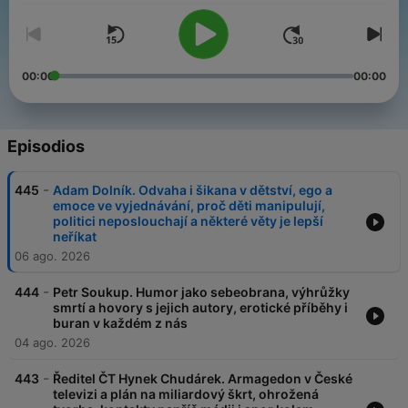
00:00
00:00
Episodios
-
445
Adam Dolník. Odvaha i šikana v dětství, ego a
emoce ve vyjednávání, proč děti manipulují,
politici neposlouchají a některé věty je lepší
neříkat
06 ago. 2026
-
444
Petr Soukup. Humor jako sebeobrana, výhrůžky
smrtí a hovory s jejich autory, erotické příběhy i
buran v každém z nás
04 ago. 2026
-
443
Ředitel ČT Hynek Chudárek. Armagedon v České
televizi a plán na miliardový škrt, ohrožená