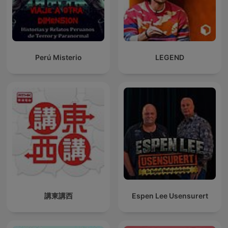
Perú Misterio
LEGEND
講東講西
Espen Lee Usensurert