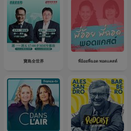
寶島全世界
พี่อ้อยพี่ฉอด พอดแคสต์