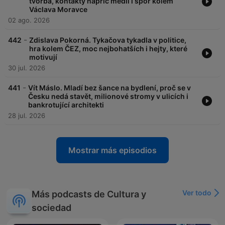
tvorba, kontakty napříč médii i spor kolem
Václava Moravce
02 ago. 2026
-
442
Zdislava Pokorná. Tykačova tykadla v politice,
hra kolem ČEZ, moc nejbohatších i hejty, které
motivují
30 jul. 2026
-
441
Vít Máslo. Mladí bez šance na bydlení, proč se v
Česku nedá stavět, milionové stromy v ulicích i
bankrotující architekti
28 jul. 2026
Mostrar más episodios
Ver todo
Más podcasts de Cultura y
sociedad