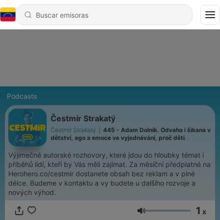
Podcasts
Čestmír Strakatý
Čestmír Strakatý
|
445 - Adam Dolník. Odvaha i šikana v
dětství, ego a emoce ve vyjednávání, proč děti
manipulují, politici neposlouchají a některé věty je lepší
neříkat
Výjimečné autorské rozhovory, které jdou do hloubky témat i
příběhů lidí, kteří by Vás měli zajímat. Za měsíční předplatné na
Herohero.co/cestmir dostanete obsah bez reklam a v plné
délce. Budeme v kontaktu a vy budete u dalšího rozvoje a
nových výhod.
1
x
Volumen