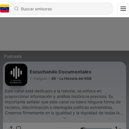
Podcasts
Escuchando Documentales
Y. Delgado
|
46 - La Historia del KGB
Este canal está dedicado a la historia, se enfoca en
proporcionar información y análisis históricos precisos. Es
importante señalar que este canal no tolera ninguna forma de
racismo, discriminación o ideologías políticas extremistas.
Creemos firmemente en la igualdad y la dignidad de todas las
personas, independientemente de su origen étnico, género,
orientación sexual, religión o afiliación política. El propósito de
1