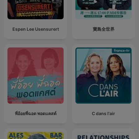
Espen Lee Usensurert
寶島全世界
พี่อ้อยพี่ฉอด พอดแคสต์
C dans l'air