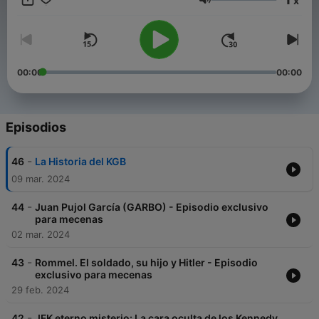
x
nuestro canal es divulgar el conocimiento a través de audios
Volumen
de los mejores documentales de historia, y no promover o
justificar ningún tipo de prejuicio o intolerancia. Esperamos que
nuestros seguidores compartan nuestros valores y principios
éticos y morales. Síguenos en YouTube:
https://youtube.com/@EsDocuMental
00:00
00:00
Episodios
-
46
La Historia del KGB
09 mar. 2024
-
44
Juan Pujol García (GARBO) - Episodio exclusivo
para mecenas
02 mar. 2024
-
43
Rommel. El soldado, su hijo y Hitler - Episodio
exclusivo para mecenas
29 feb. 2024
-
42
JFK eterno misterio: La cara oculta de los Kennedy