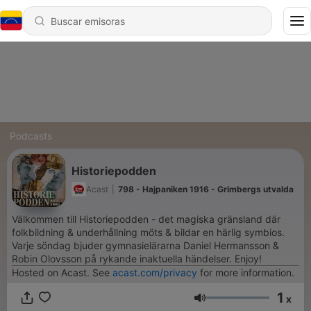
Podcasts
Historiepodden
Acast
|
798 - Hajpaniken 1916 - Grimbergs utvalda
Välkommen till Historiepodden - det magiska gränsland där
folkbildning & underhållning möts & bildar en härlig symbios.
Varje söndag bjuder gymnasielärarna Daniel Hermansson &
Robin Olovsson på rykande inaktuella händelser. Enjoy!
Hosted on Acast. See
acast.com/privacy
for more information.
1
x
Volumen