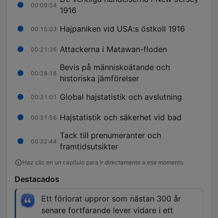
00:09:54
1916
Hajpaniken vid USA:s östkoll 1916
00:15:03
Attackerna i Matawan-floden
00:21:36
Bevis på människoätande och
00:28:16
historiska jämförelser
Global hajstatistik och avslutning
00:31:01
Hajstatistik och säkerhet vid bad
00:31:56
Tack till prenumeranter och
00:32:44
framtidsutsikter
Haz clic en un capítulo para ir directamente a ese momento
Destacados
Ett förlorat uppror som nästan 300 år
senare fortfarande lever vidare i ett