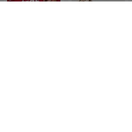
David Batras Podcast
Ihop Med Josefin
Viktor & Faraos Podcast
Frågar Åt En Kompis