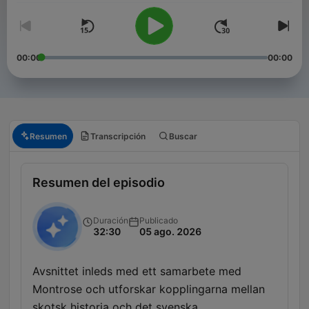
00:00
00:00
Resumen
Transcripción
Buscar
Resumen del episodio
Duración
Publicado
32:30
05 ago. 2026
Avsnittet inleds med ett samarbete med
Montrose och utforskar kopplingarna mellan
skotsk historia och det svenska