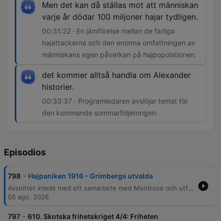
Men det kan då ställas mot att människan
varje år dödar 100 miljoner hajar tydligen.
00:31:22 · En jämförelse mellan de farliga
hajattackerna och den enorma omfattningen av
människans egen påverkan på hajpopulationen.
det kommer alltså handla om Alexander
historier.
00:33:37 · Programledaren avslöjar temat för
den kommande sommarföljetongen.
Episodios
-
798
Hajpaniken 1916 - Grimbergs utvalda
Avsnittet inleds med ett samarbete med Montrose och utforskar kopplingarna mellan skotsk historia och det svenska finansföretaget Carnegie, innan samtalet går vidare till fascinationen för hajar och hur de verkliga hajattackerna i New Jersey 1916 inspirerade Steven Spielbergs Jaws. Vidare beskrivs de intensiva attackerna längs USA:s östkust 1916, de desperata säkerhetsinsatserna och paniken som följde. Avsnittet berör även global hajstatistik samt blickar framåt mot en kommande sommarföljetong om Alexander historier.
05 ago. 2026
-
797
610. Skotska frihetskriget 4/4: Friheten