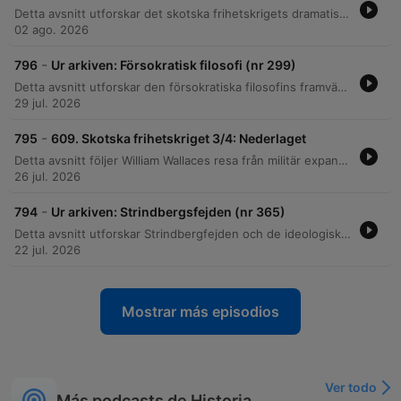
Detta avsnitt utforskar det skotska frihetskrigets dramatiska vändpunkter runt 1304 och framåt. Vi följer Edvard I:s brutala invasion och belägringskrigföring, samt Robert Bruces komplexa väg till makten – från mordet på sin rival Red Comyn till hans roll som gerillaledare genom asymmetrisk krigföring. Berättelsen kulminerar i de avgörande militära strategierna vid Bannockburn, där Bruce utnyttjar terrängen för att besegra den engelska armén. Vi avslutar med efterspelet, Arbroath-deklarationen och freden i York, som tillsammans lade grunden för en skotsk nationell identitet och självständighet.
02 ago. 2026
-
796
Ur arkiven: Försokratisk filosofi (nr 299)
Detta avsnitt utforskar den försokratiska filosofins framväxt och dess fokus på naturfilosofi och rationellt tänkande. Vi går igenom de historiska förutsättningarna i det grekiska området, från Thales och den milesiska skolan till Herakleitos idéer om ständig förändring. Vidare belyses kontrasterna mellan den eleatiska skolans fokus på oföränderlighet och atomisternas teori om odelbara atomer. Diskussionen berör även Empedokles teori om de fyra elementen samt skillnaden mellan teleologiska och mekanistiska förklaringar av världen.
29 jul. 2026
-
795
609. Skotska frihetskriget 3/4: Nederlaget
Detta avsnitt följer William Wallaces resa från militär expansion och ekonomisk strategi efter segern vid Stirling Bridge till hans tragiska slut. Vi utforskar de taktiska innovationerna och logistiska utmaningarna under slaget vid Falkirk, där den engelska långbågens debut och skotska schiltron-formationer spelade avgörande roller. Avsnittet belyser även de politiska omställningarna och Wallaces förvandling från krigare till diplomat, innan hans fångenskap och brutala avrättning i London. Trots engelsmännens försök att utrota hans minne, analyserar vi hur Wallace gick från att betraktas som en förrädare till att bli en odödlig skotsk frihetsmartyr.
26 jul. 2026
-
794
Ur arkiven: Strindbergsfejden (nr 365)
Detta avsnitt utforskar Strindbergfejden och de ideologiska spänningarna i Sverige kring sekelskiftet 1900, där litteraturen var djupt sammanflätad med politiska kamper och klasskonflikter. Vi kontrasterar 1880-talets realism mot 1890-talets idealism och belyser hur kulturbråket mellan gestalter som Strindberg, Heidenstam och Sven Hedin präglades av personliga påhopp och aggressiv retorik. Vidare diskuteras August Strindbergs komplexa eftermäle och den paradoxala personkult som växte fram kring honom. Avsnittet belyser hur Strindberg, trots sin kritik mot officiella hyllningar, kom att bli en politiserad symbol för arbetarrörelsen och en titanisk gestalt i svensk kulturhistoria.
22 jul. 2026
Mostrar más episodios
Ver todo
Más podcasts de Historia