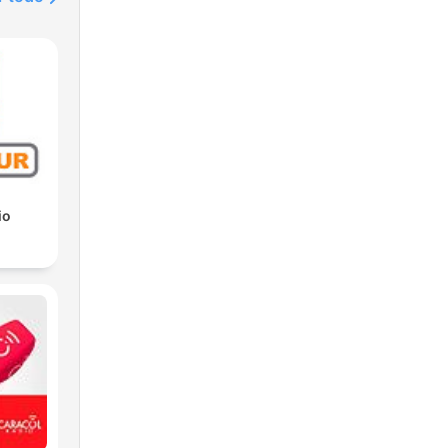
io
m
o