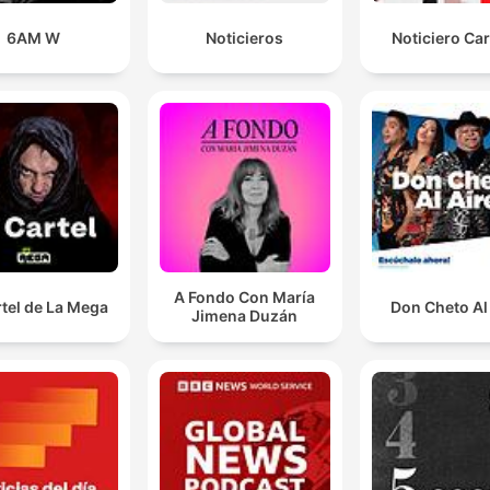
6AM W
Noticieros
Noticiero Ca
Tem que utilizar o que chamamos de gafas de eclipse
que são umas gafas que têm uma proteção total e q
é o único que é, digamos, aconselhável para mirar o s
00:08:12 · A recomendação técnica sobre o único tipo de
equipamento seguro para a observação do fenômeno.
A Fondo Con María
rtel de La Mega
Don Cheto Al
Jimena Duzán