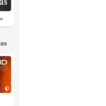
as
ias