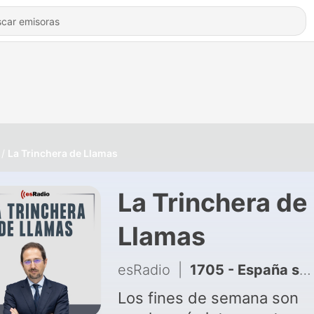
La Trinchera de Llamas
La Trinchera de
Llamas
esRadio
|
1705 - España se prepara para un eclipse solar total después de 114 años.
Los fines de semana son