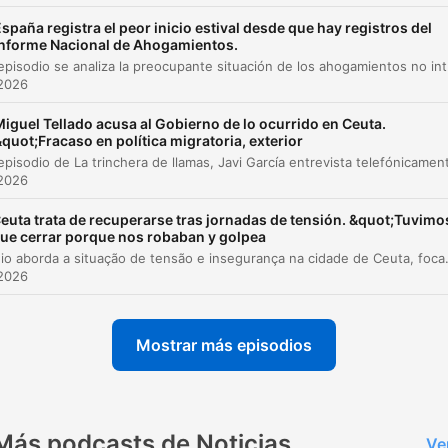
A inclinação orbital e a ocorrência de eclipses
spaña registra el peor inicio estival desde que hay registros del
00:03:49
Informe Nacional de Ahogamientos.
En este episodio se analiza la preocupante situación de los ahogamientos no intenci
Impactos do eclipse na fauna e flora
00:05:11
 2026
Dicas de observação e visibilidade no horizon
00:05:31
iguel Tellado acusa al Gobierno de lo ocurrido en Ceuta.
quot;Fracaso en política migratoria, exterior
O turismo de eclipses e o trabalho do Planetár
00:06:22
 2026
Segurança ocular e uso de óculos especiais
00:07:32
euta trata de recuperarse tras jornadas de tensión. &quot;Tuvimo
az clic en un capítulo para ir directamente a ese momento
ue cerrar porque nos robaban y golpea
O episódio aborda a situação de tensão e insegurança na cidade de Ceuta, focando no relato de Mari Carmen Díaz sobre o fluxo migratório e os impactos na vida dos res
acados
 2026
un eclipse se produz cuando deixamos de ver o sol, 
isso chamamos de eclipse de sol, Porque a luna se
Mostrar más episodios
interpõe entre o sol e nós.
00:01:45 · O especialista explica a definição científica básica
fenômeno de um eclipse solar.
Más podcasts de Noticias
Ve