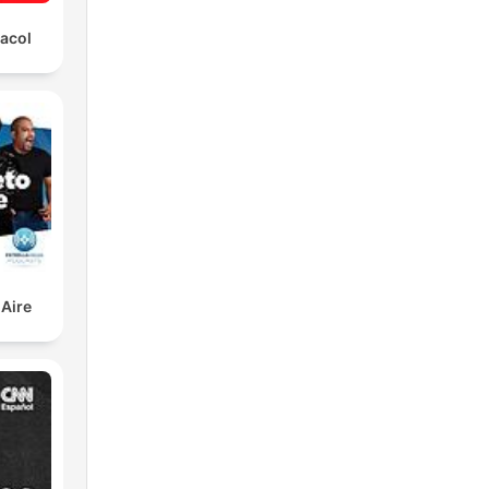
racol
,
ue
ol.
 Aire