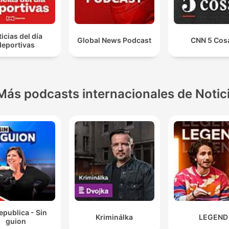
icias del día
Global News Podcast
CNN 5 Cos
deportivas
Más podcasts internacionales de Notic
epublica - Sin
Kriminálka
LEGEND
guion