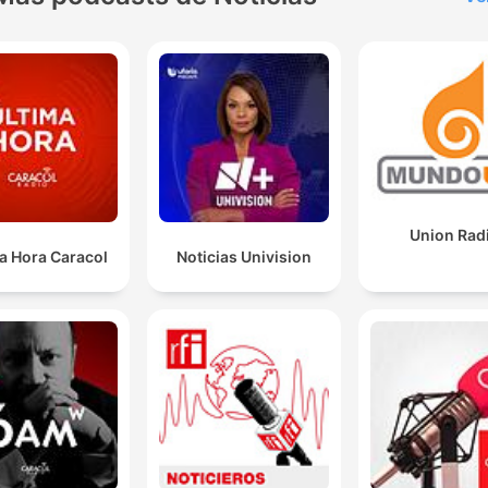
as suas condutas vêm reflexadas pelos cambios
também que se produzem na luminosidade, na
iluminação, etc.
00:05:17 · O diretor do Planetário descreve como o
comportamento dos animais é afetado pela mudança de luz
durante o eclipse.
se produzem umas oleadas como de vento, e os
Union Rad
animais, em alguns casos, têm atitudes anómalas co
a Hora Caracol
Noticias Univision
respeito ao seu comportamento normal de cada dia.
00:05:31 · O convidado detalha as alterações climáticas e
comportamentais imediatas causadas pela ocultação solar.
Mirar o sol é muito perigoso. Mirar durante um temp
prolongado, ou até segundos.
00:07:41 · Um alerta vital sobre os riscos de observar o sol
diretamente sem a proteção adequada.