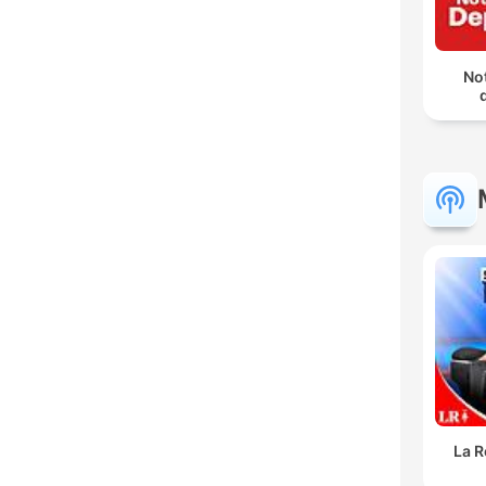
Not
La R