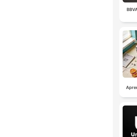
BBV
Apre