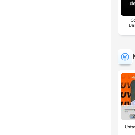
Co
Un
Usta