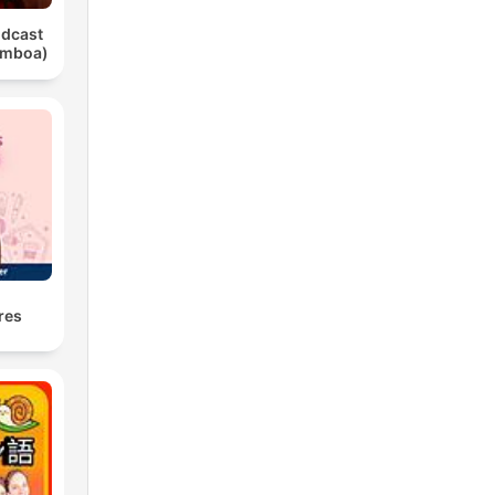
odcast
amboa)
res