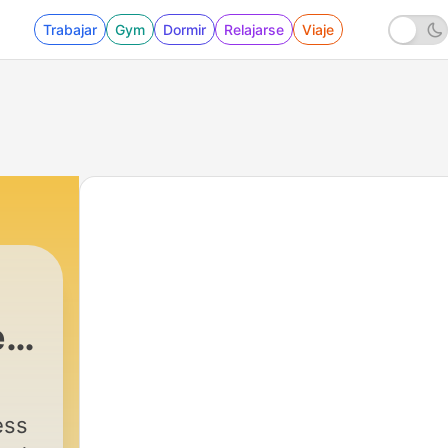
Trabajar
Gym
Dormir
Relajarse
Viaje
e
|
20 - Stress Free German Ep: 20 Pu
ess