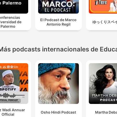
nferencias
El Podcast de Marco
iversidad de
ゆっくりスペ
Antonio Regil
Palermo
Más podcasts internacionales de Educ
z Wadi Annuar
Osho Hindi Podcast
Martha Deba
Official