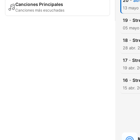
-
20
Str
Canciones Principales
13 mayo
Canciones más escuchadas
-
19
Str
05 mayo
-
18
Str
28 abr. 
-
17
Str
19 abr. 
-
16
Str
15 abr. 