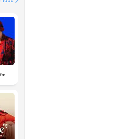
r todo
.fm