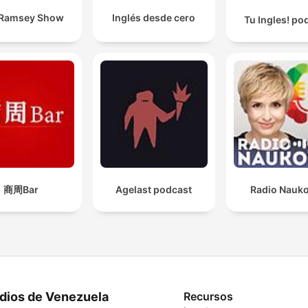
 Ramsey Show
Inglés desde cero
Tu Ingles! po
商周Bar
Agelast podcast
Radio Nauk
dios de Venezuela
Recursos