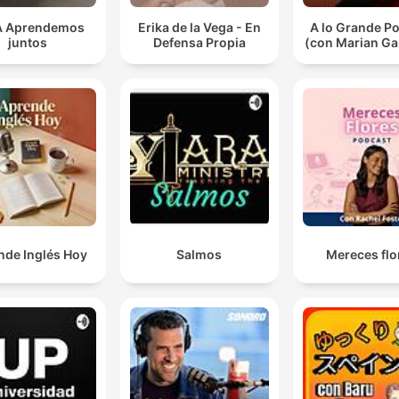
A Aprendemos
Erika de la Vega - En
A lo Grande P
juntos
Defensa Propia
(con Marian G
nde Inglés Hoy
Salmos
Mereces flo