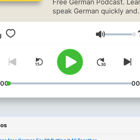
Free German Podcast. Lear
speak German quickly and
easily with modern langua
learning techniques such a
Volumen
Contextual Learning and
Pattern Recognition for
grammar.
:00
00
ios