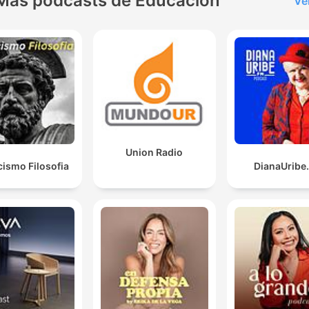
Más podcasts de Educación
Ve
Union Radio
cismo Filosofia
DianaUribe