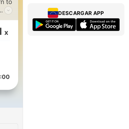
n to
DESCARGAR APP
ge
s
1
x
:00