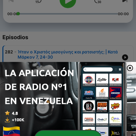
00:00
00:00
Episodios
-
282
Ήταν ο Χριστός μισογύνης και ρατσιστής; | Κατά
Μάρκον 7, 24-30
15 mar. 2026
-
281
Μετανοώντας καλά | Α' Χρονικών 21
22 feb. 2026
-
280
Ο Χριστός μου φτάνει και περισσεύει! | Κατά
Μάρκον: 6, 30:44
08 feb. 2026
-
279
Η πληρότητα του Χριστού | προς Εφεσίους 1:22-
23
01 feb. 2026