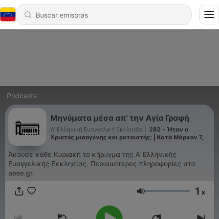
Podcasts
Μηνύματα μέσα απ' την Αγία Γραφή
Α' Ελληνική Ευαγγελική Εκκλησία
|
282 - Ήταν ο
Χριστός μισογύνης και ρατσιστής; | Κατά Μάρκον 7,
24-30
Άκουσε κάθε Κυριακή το κήρυγμα της Α' Ελληνικής
Ευαγγελικής Εκκλησίας. Περισσότερες πληροφορίες στο
aeee.gr.
1
x
Volumen