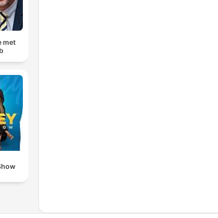
e met
b
Show