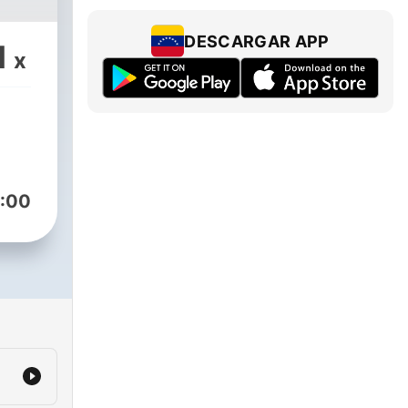
DESCARGAR APP
1
x
:00