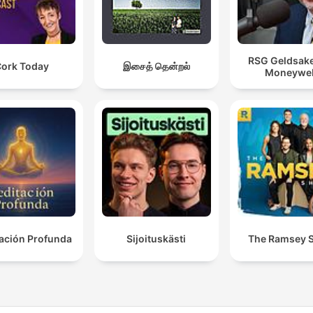
RSG Geldsak
ork Today
இசைத் தென்றல்
Moneywe
ación Profunda
Sijoituskästi
The Ramsey 