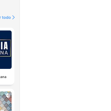
r todo
iana