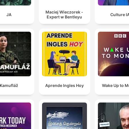
Maciej Wieczorek -
JA
Culture I
Expert w Bentleyu
Kamufláž
Aprende Ingles Hoy
Wake Up to 