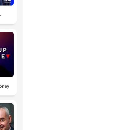
A
Money