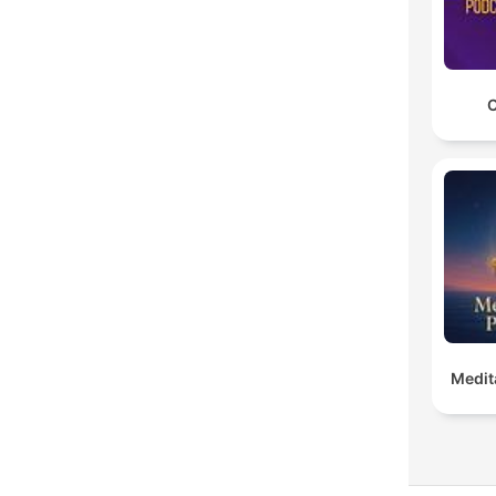
C
Medit