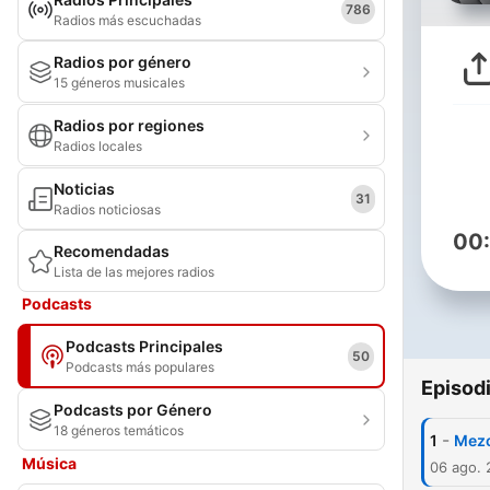
786
Radios más escuchadas
Radios por género
15 géneros musicales
Radios por regiones
Radios locales
Noticias
31
Radios noticiosas
00
Recomendadas
Lista de las mejores radios
Podcasts
Podcasts Principales
50
Podcasts más populares
Episod
Podcasts por Género
18 géneros temáticos
-
1
Mezc
Música
06 ago. 