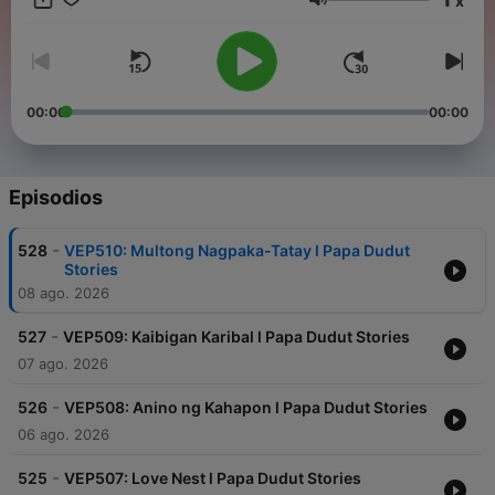
x
magpapaluha, at magpapaalala na kahit gaano kahirap ang
Volumen
buhay, laging may dahilan para magmahal at magpatuloy. For
brand partnerships, advertisements, or other collaboration
opportunities with our podcast, please contact at
jairuzricafrente@gmail.com and TAGM Marketing Solutions Inc.
00:00
00:00
Episodios
-
528
VEP510: Multong Nagpaka-Tatay l Papa Dudut
Stories
08 ago. 2026
-
527
VEP509: Kaibigan Karibal l Papa Dudut Stories
07 ago. 2026
-
526
VEP508: Anino ng Kahapon l Papa Dudut Stories
06 ago. 2026
-
525
VEP507: Love Nest l Papa Dudut Stories