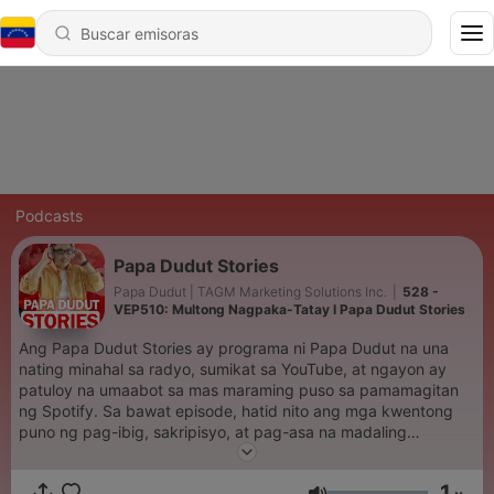
Podcasts
Papa Dudut Stories
Papa Dudut | TAGM Marketing Solutions Inc.
|
528 -
VEP510: Multong Nagpaka-Tatay l Papa Dudut Stories
Ang Papa Dudut Stories ay programa ni Papa Dudut na una
nating minahal sa radyo, sumikat sa YouTube, at ngayon ay
patuloy na umaabot sa mas maraming puso sa pamamagitan
ng Spotify. Sa bawat episode, hatid nito ang mga kwentong
puno ng pag-ibig, sakripisyo, at pag-asa na madaling
makarelate ang kahit sino. Mga simpleng kwento, pero malalim
ang tama sa puso mga kwentong magpapangiti,
1