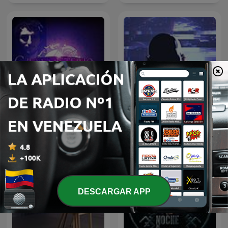
Oculto tras la sombra
VM Granmisterio
Juan Jesús Vallejo
DESCARGAR APP