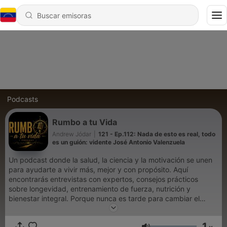
Podcasts
Rumbo a tu Vida
Andrew Jódar
|
121 - Ep.112: Nada de esto es real, todo
es un guión: vidente José Antonio Valenzuela
Un podcast donde la salud, la ciencia y la motivación se unen
para ayudarte a vivir más, mejor y con propósito. Aquí
encontrarás entrevistas con expertos, consejos prácticos
sobre longevidad, entrenamiento de fuerza, nutrición y
bienestar integral. Porque nunca es tarde para cambiar el
rumbo… y alcanzar tu mejor versión.
1