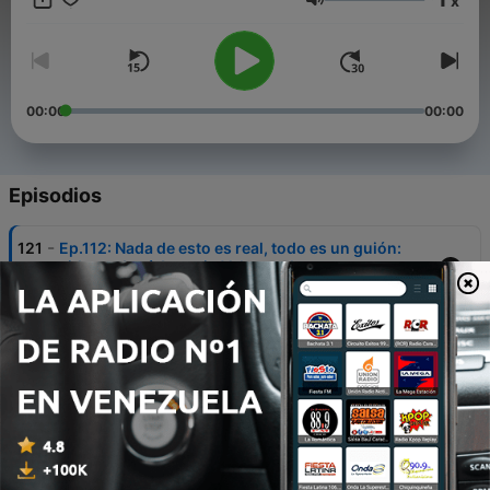
x
Volumen
00:00
00:00
Episodios
-
121
Ep.112: Nada de esto es real, todo es un guión:
vidente José Antonio Valenzuela
23 jul. 2026
-
120
Ep.111: John Carter: sacrificio, disciplina y gloria
14 jul. 2026
-
119
Ep.110:"Viví Años Engañándome: Mi Historia Con
Las Adicciones" Eduardo Granados
05 jun. 2026
-
118
Ep.109: Vida después de la muerte, almas y otras