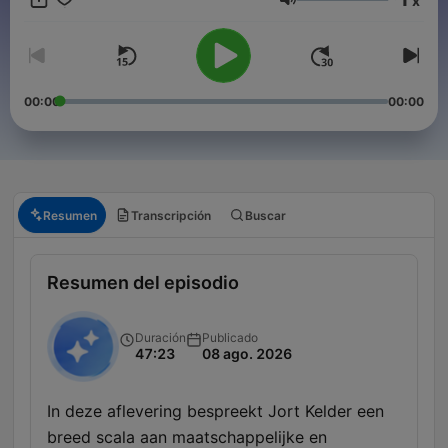
x
wonen in het Allard Pierson te Amsterdam op zaterdagmiddag
Volumen
vanaf 12.45 uur (vol = vol).
00:00
00:00
Resumen
Transcripción
Buscar
Resumen del episodio
Duración
Publicado
47:23
08 ago. 2026
In deze aflevering bespreekt Jort Kelder een
breed scala aan maatschappelijke en