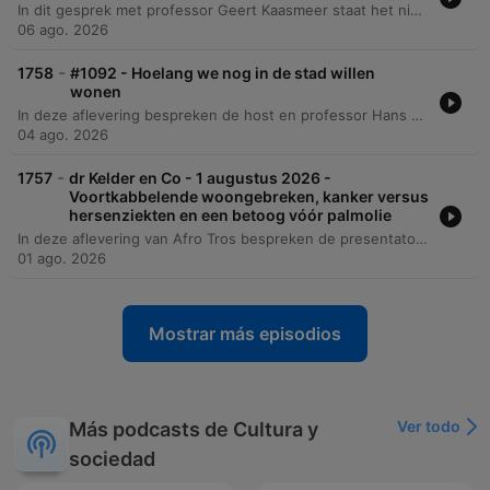
In dit gesprek met professor Geert Kaasmeer staat het nieuwe onderzoeksinstituut ADOR centraal, waar de synergie tussen kanker- en hersenonderzoek wordt onderzocht om gedeelde biologische mechanismen te ontdekken. Het gesprek behandelt ook de opkomst van onbewezen 'longevity' therapieën en de unieke positie van de Nederlandse gezondheidszorg. Daarnaast worden de biologische grenzen van de menselijke levensduur besproken, waarbij kanker wordt belicht als een gevolg van het verouderingsproces en DNA-fouten. De discussie gaat verder over technologische doorbraken zoals CRISPR-Cas9 en de noodzaak van langetermijninvesteringen in de Nederlandse medische onderzoeksinfrastructuur.
06 ago. 2026
-
1758
#1092 - Hoelang we nog in de stad willen
wonen
In deze aflevering bespreken de host en professor Hans Koster de huidige staat van de Nederlandse woningmarkt, met aandacht voor stijgende prijzen, de impact van beleid zoals de Box 3-regeling en de dynamiek tussen stad en provincie. De discussie biedt internationale vergelijkingen met China en onderzoekt de economische waarde van stedelijke voorzieningen (amenities). Daarnaast wordt dieper ingegaan op de economische aspecten van stedelijke ontwikkeling, zoals agglomeratievoordelen en de invloed van expats op de prijzen in grote steden. De aflevering behandelt ook het belang van vastgoed als investering voor jongeren en eindigt met een reflectie op de enorme schuldenlast door woningprijzen en een blik op extreem luxe vastgoed.
04 ago. 2026
-
1757
dr Kelder en Co - 1 augustus 2026 -
Voortkabbelende woongebreken, kanker versus
hersenziekten en een betoog vóór palmolie
In deze aflevering van Afro Tros bespreken de presentatoren een breed scala aan actuele thema's, variërend van de druk op de Nederlandse woningmarkt en studentenhuisvesting tot de effectiviteit van anti-aging therapieën. Er is aandacht voor de impact van fiscale wijzigingen in Box 3 en de dynamiek tussen stedelijke voorzieningen en woonkwaliteit. Daarnaast wordt dieper ingegaan op mondiale uitdagingen, zoals de waterverdeling in de landbouw, de invloed van voedselproductie op biodiversiteit en duurzame intensificatie in palmolieplantages. Tot slot vindt er een wetenschappelijke discussie plaats over oncologisch onderzoek, waarbij de complexiteit van kanker en de noodzaak voor langetermijninvesteringen in de medische infrastructuur centraal staan.
01 ago. 2026
Mostrar más episodios
Ver todo
Más podcasts de Cultura y
sociedad