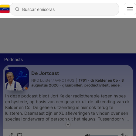
Podcasts
De Jortcast
NPO Luister / AVROTROS
|
1761 - dr Kelder en Co - 8
augustus 2026 - gluurbrillen, productiviteit, oude
vaten, bosbouw
In deze podcast biedt Jort Kelder radiotherapie tegen hypes
en hysterie, op basis van een gesprek uit de uitzending van dr
Kelder en Co. De gehele uitzending is hier ook terug te
luisteren. Daarnaast zijn er XL afleveringen te vinden over een
speciaal onderwerp of persoon uit het nieuws. Tussendoor vind
je nog de 'nazit', een debat of discussie die na het programma
met een glas wijn wordt opgenomen. De opnamen zijn bij te
1