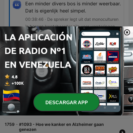
Een minder divers bos is minder weerbaar.
Dat is eigenlijk heel simpel.
00:38:46 · De spreker legt uit dat monoculturen
in bossen kwetsbaarder zijn voor verstoringen
zoals branden dan diverse ecosystemen.
Episodios
-
1761
dr Kelder en Co - 8 augustus 2026 - gluurbrillen,
productiviteit, oude vaten, bosbouw
In deze aflevering bespreekt Jort Kelder een breed scala aan maatschappelijke en economische thema's. De focus ligt op de economische uitdagingen in Nederland, waarbij professor Barbara Baarsma de hoge kosten van bureaucratie en de noodzaak voor democratische hervormingen analyseert, evenals de lage adoptie van AI en het belang van internationaal talent. Daarnaast wordt er dieper ingegaan op ecologische vraagstukken, zoals klimaatadaptatie in steden en bossen, de impact van klimaatverandering op biodiversiteit en de effectiviteit van herbebossingsprojecten. Ook komen onderwerpen als privacyrisico's door nieuwe AI-technologie en archeologisch onderzoek naar historische handelsnetwerken aan bod.
08 ago. 2026
-
1760
#1094 - Expats: het land uit of onmisbaar?
DESCARGAR APP
In deze aflevering bespreken de sprekers de impact van expats op de Nederlandse economie en de woningmarkt, met specifieke aandacht voor de gevolgen van het afschaffen van fiscale voordelen zoals de 30%-regeling. Daarnaast wordt de rol van Schiphol binnen de kenniseconomie geanalyseerd, waarbij de balans tussen internationale bereikbaarheid en lokale overlast centraal staat. Verder wordt ingegaan op de geopolitieke strijd om luchtvaartverbindingen en de uitdagingen rondom arbeidsmigratie in de zorgsector, waarbij de noodzaak van taalbeheersing bij het aantrekken van personeel uit landen als India wordt benadrukt.
07 ago. 2026
-
1759
#1093 - Hoe we kanker en Alzheimer gaan
genezen