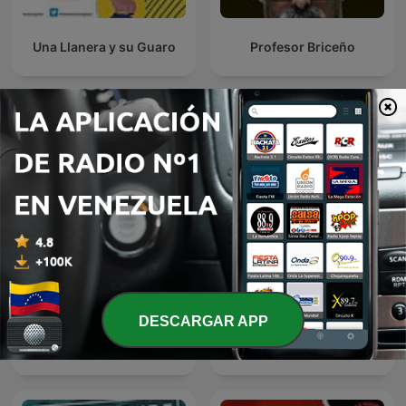
Una Llanera y su Guaro
Profesor Briceño
Más podcasts internacionales de Comedia
DESCARGAR APP
James O'Brien's Mystery
Les Grosses Têtes
Hour