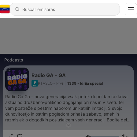
Podcasts
Radio GA - GA
RTVSLO – Prvi
|
1339 - Idrija special
Radio Ga Ga – nova generacija vsak petek dopoldan razkriva
aktualno družbeno-politično dogajanje pri nas in v svetu ter
vam postreže s pestrim naborom unikatnih imitacij. S svojo
duhovitostjo in ostrim pogledom prinaša zabavo, smeh in
razmislek o dogodkih poslušalcem vseh generacij. Bodite del
petkove zabave na Prvem.
1