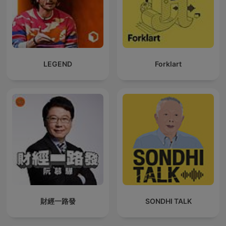
LEGEND
Forklart
財經一路發
SONDHI TALK