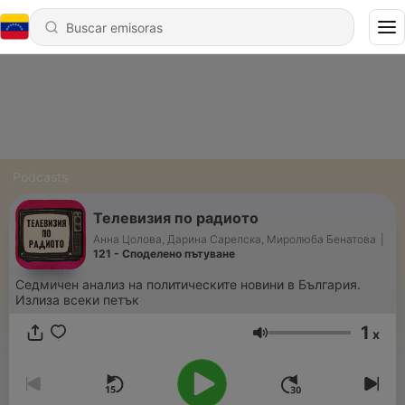
Podcasts
Телевизия по радиото
Анна Цолова, Дарина Сарелска, Миролюба Бенатова
|
121 - Споделено пътуване
Седмичен анализ на политическите новини в България.
Излиза всеки петък
1
x
Volumen