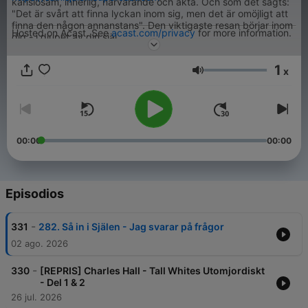
känslosam, innerlig, närvarande och äkta. Och som det sagts:
"Det är svårt att finna lyckan inom sig, men det är omöjligt att
finna den någon annanstans". Den viktigaste resan börjar inom
Hosted on Acast. See
acast.com/privacy
for more information.
dig - i djupet av din själ.
1
x
Volumen
00:00
00:00
Episodios
-
331
282. Så in i Själen - Jag svarar på frågor
02 ago. 2026
-
330
[REPRIS] Charles Hall - Tall Whites Utomjordiskt
- Del 1 & 2
26 jul. 2026