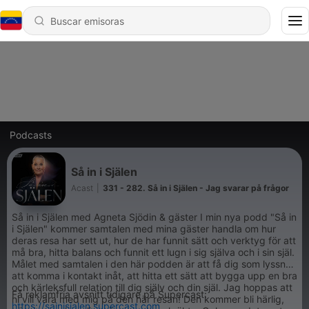
Podcasts
Så in i Själen
Acast
|
331 - 282. Så in i Själen - Jag svarar på frågor
Så in i Själen med Agneta Sjödin & gäster I min nya podd "Så in
i Själen" kommer samtalen med mina gäster handla om hur
deras resa har sett ut, hur de har funnit sätt och verktyg för att
må bra, hitta balans och funnit ett lugn i sig själva och i sin själ.
Målet med samtalen i den här podden är att få dig som lyssnar
att komma i kontakt inåt, att hitta ett sätt att bygga upp en bra
och kärleksfull relation till dig själv och din själ. Jag hoppas att
Få reklamfria avsnitt tidigare på Supercast:
ni vill vara med mig på den här resan! Den kommer bli härlig,
https://sainisjalen.supercast.com