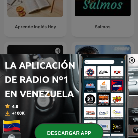
Aprende Inglés Hoy
Salmos
Conferencias Universidad
El Podcast de Marco
de Palermo
Antonio Regil
DESCARGAR APP